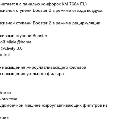
очетается с панелью конфорок KM 7684 FL)
сивной ступени Booster 2 в режиме отвода воздуха:
сивной ступени Booster 2 в режиме рециркуляции:
нсивные ступени Booster
емой Miele@home
с 09:00 до 20:00
ctivity 3.0
айт происходит в круглосуточном
ntrol
р насыщения жироулавливающего фильтра
р насыщения угольного фильтра
15 мин
5
ого тока
осудомоечной машине жироулавливающих фильтров из
ания