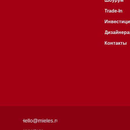
Hello@mieles.ru
Договор
оферты
Все права защищены 2026
®
Политика
конфиденциальности
Разработка сайта - Ильшат
Сахапов