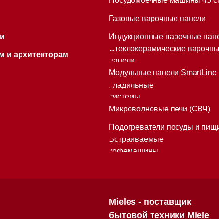
Встраиваемые
кофемашины
Mieles - поставщик
бытовой техники Miele
ИП Осанов Андрей Васильевич
ИНН 780532423092
ОГРНИП 320784700155889
Р/с 40802810701500116757
В ТОЧКА ПАО БАНКА "ФК ОТКРЫТИЕ"
К/с 30101810845250000999
БИК 044525999