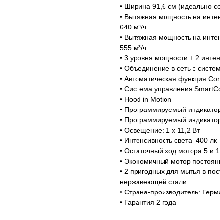
• Ширина 91,6 см (идеально с
• Вытяжная мощность на интен
640 м³/ч
• Вытяжная мощность на интен
555 м³/ч
• 3 уровня мощности + 2 инте
• Объединение в сеть с сист
Магазин работает ежедневно 
• Автоматическая функция Con@
Обработка заказов через с
• Система управления SmartCo
режиме
• Hood in Motion
• Программируемый индикато
• Программируемый индикато
• Освещение: 1 x 11,2 Вт
зин расположен по адресу:
• Интенсивность света: 400 лк
т-Петербург, Московский
• Остаточный ход мотора 5 и 
Мобильный:
+7 977 455-57-8
ект, 205
• Экономичный мотор постоянн
• 2 пригодных для мытья в п
нержавеющей стали
• Страна-производитель: Герм
• Гарантия 2 года