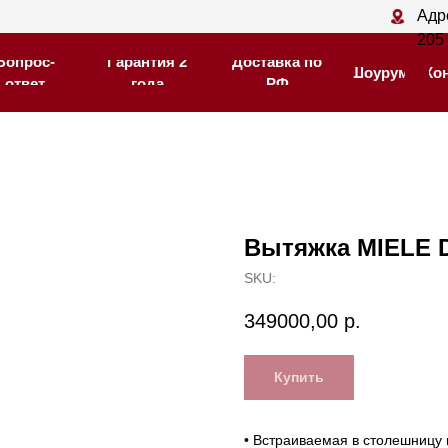
Адрес магазина: С
Адрес магазина: С
205
205
-
-
Гарантия 2
Гарантия 2
Доставка по
Доставка по
Шоурум
Шоурум
Контакты
Контакты
года
года
РФ
РФ
Вытяжка MIELE D
SKU:
349000,00
р.
Купить
• Встраиваемая в столешницу