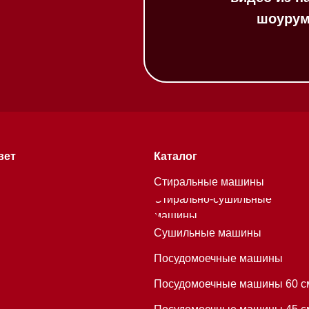
Каталог
Стиральные машины
Стирально-сушильные
машины
Сушильные машины
Посудомоечные машины
Посудомоечные машины 60 см
Посудомоечные машины 45 см
Газовые варочные панели
Индукционные варочные панели
Стеклокерамические варочные
хитекторам
панели
Модульные панели SmartLine
Гладильные
системы
Микроволновые печи (СВЧ)
Подогреватели посуды и пищи