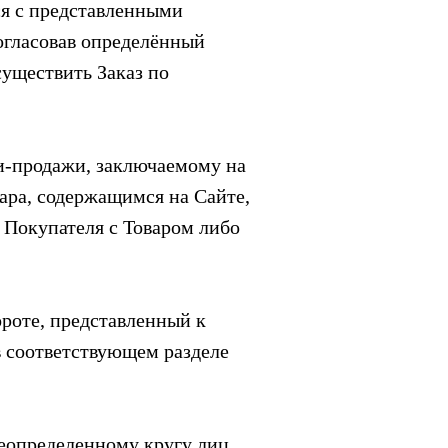
ся с представленными
огласовав определённый
существить Заказ по
и-продажи, заключаемому на
ра, содержащимся на Сайте,
 Покупателя с Товаром либо
ороте, представленный к
в соответствующем разделе
еопределенному кругу лиц,