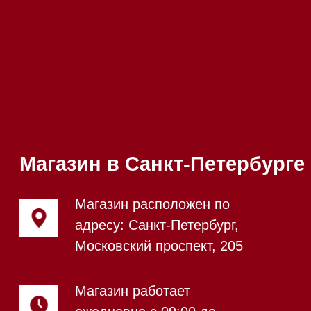
Телефон:
+7 812 245-33-
65
Приём звонков
ежедневно с 09:00 до
Мобильный:
+7 977 455-57-
20:00
85
Напишите нам в WhatsApp
Напишите нам в Telegram
Напишите нам в Max
Почта:
Hello@mieles.ru
Посмотреть фото и
видео из нашего
шоурума