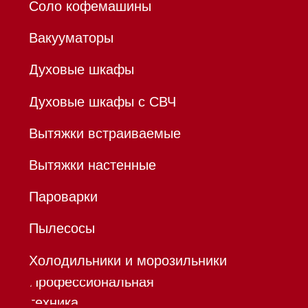
ИНН 780532423092
ОГРНИП 320784700155889
Р/с 40802810701500116757
В ТОЧКА ПАО БАНКА "ФК
ОТКРЫТИЕ"
К/с 30101810845250000999
БИК 044525999
Hello@mieles.ru
Договор
оферты
Политика конфиденциальности
Все права защищены 2026
®
Разработка сайта - Ильшат
Сахапов
*Instagram принадлежит компании Meta,
признанной экстремистской организацией и
запрещенной в РФ