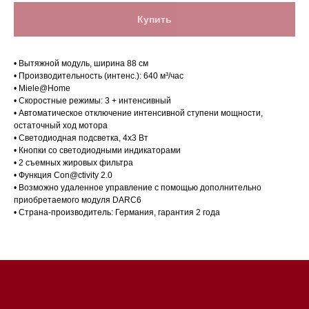
Купить
• Вытяжной модуль, ширина 88 см
• Производительность (интенс.): 640 м³/час
• Miele@Home
• Скоростные режимы: 3 + интенсивный
• Автоматическое отключение интенсивной ступени мощности,
остаточный ход мотора
• Светодиодная подсветка, 4х3 Вт
• Кнопки со светодиодными индикаторами
Магазин в Санкт-Петербурге
• 2 съемных жировых фильтра
• Функция Con@ctivity 2.0
• Возможно удаленное управление с помощью дополнительно
Магазин расположен по
приобретаемого модуля DARC6
адресу: Санкт-Петербург,
• Страна-производитель: Германия, гарантия 2 года
Московский проспект, 205
Магазин работает
ежедневно с 09:00 до
20:00
Обработка заказов через сайт
происходит в круглосуточном
режиме