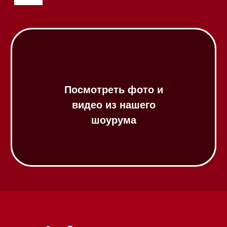
Посудомоечные машины 45 см
Газовые варочные панели
Индукционные варочные панели
Стеклокерамические варочные
панели
Модульные панели SmartLine
Гладильные
системы
Микроволновые печи (СВЧ)
Подогреватели посуды и пищи
Встраиваемые
кофемашины
Соло кофемашины
Вакууматоры
Духовые шкафы
Духовые шкафы с СВЧ