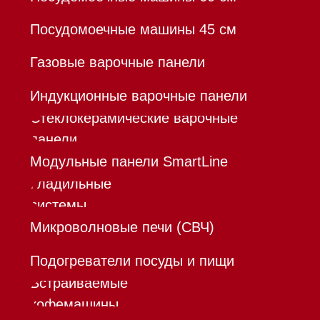
Франшиза
Команда
Шоурум
Trade-In
Инвестиции
Дизайнерам и архитекторам
Контакты
Mieles - поставщик
бытовой техники Miele
ИП Осанов Андрей Васильевич