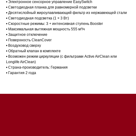
• Электронное сенсорное управление EasySwitch
• Светодиодная планка для равномерной подсветки
• Десятислойный жироулавливающий фильтр из нержавеющей стали
• Светодиодная подсветка (1 × 3 Вт)
• Скоростные режимы: 3 + интенсивная ступень Booster
• Максимальная вытяжная мощность 555 м³/ч
• Защитное отключение
• Поверхность CleanCover
• Воздуховод сверху
• Обратный клапан в комплекте
Магазин в Санкт-Петербурге
• Возможен режим циркуляции (с фильтрами Active AirClean или
Longlife AirClean)
• Страна-производитель: Германия
Магазин расположен по
• Гарантия 2 года
адресу: Санкт-Петербург,
Московский проспект, 205
Магазин работает
ежедневно с 09:00 до
20:00
Обработка заказов через сайт
происходит в круглосуточном
режиме
Телефон:
+7 812 245-33-
65