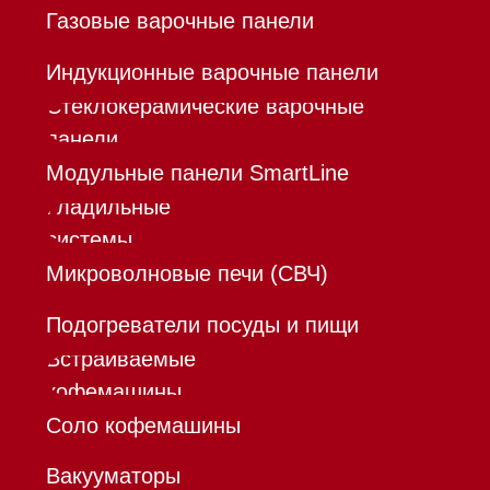
Шоурум
Trade-In
Инвестиции
Дизайнерам и архитекторам
Контакты
Mieles - поставщик
бытовой техники Miele
ИП Осанов Андрей Васильевич
ИНН 780532423092
ОГРНИП 320784700155889
Р/с 40802810701500116757