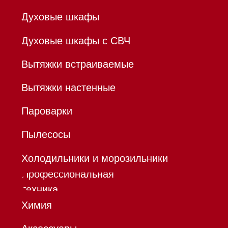
В ТОЧКА ПАО БАНКА "ФК
ОТКРЫТИЕ"
К/с 30101810845250000999
БИК 044525999
Hello@mieles.ru
Договор
оферты
Политика конфиденциальности
Все права защищены 2026
®
Разработка сайта - Ильшат
Сахапов
*Instagram принадлежит компании Meta,
признанной экстремистской организацией и
запрещенной в РФ