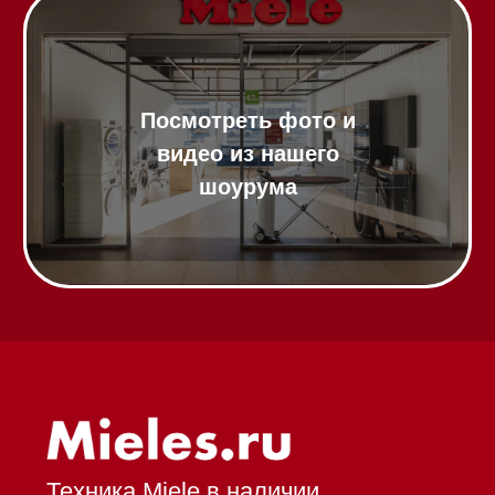
Газовые варочные панели
Индукционные варочные панели
Стеклокерамические варочные
панели
Модульные панели SmartLine
Гладильные
системы
Микроволновые печи (СВЧ)
Подогреватели посуды и пищи
Встраиваемые
кофемашины
Соло кофемашины
Вакууматоры
Духовые шкафы
Духовые шкафы с СВЧ
Вытяжки встраиваемые
Вытяжки настенные