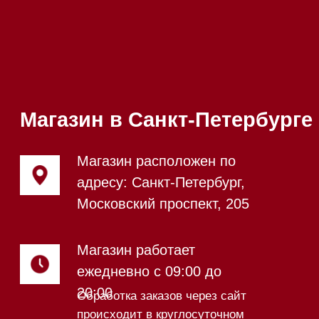
Приём звонков
ежедневно с 09:00 до
Мобильный:
+7 977 455-57-
20:00
85
Напишите нам в WhatsApp
Напишите нам в Telegram
Напишите нам в Max
Почта:
Hello@mieles.ru
Посмотреть фото и
видео из нашего
шоурума