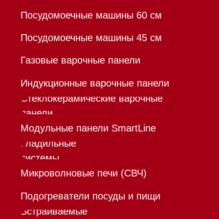
Доставка
Франшиза
Команда
Шоурум
Trade-In
Инвестиции
Дизайнерам и архитекторам
Контакты
Mieles - поставщик
бытовой техники Miele