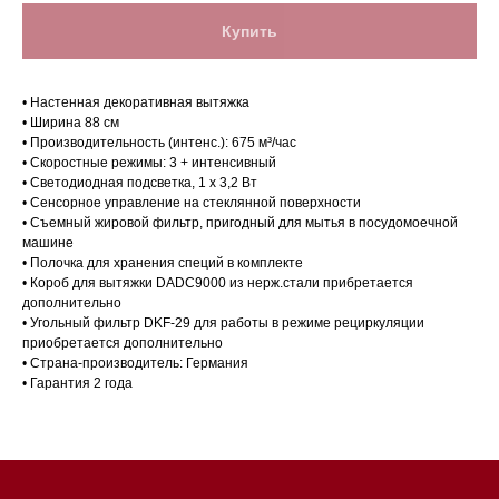
Купить
• Настенная декоративная вытяжка
• Ширина 88 см
• Производительность (интенс.): 675 м³/час
• Скоростные режимы: 3 + интенсивный
• Светодиодная подсветка, 1 х 3,2 Вт
• Сенсорное управление на стеклянной поверхности
• Съемный жировой фильтр, пригодный для мытья в посудомоечной
машине
• Полочка для хранения специй в комплекте
Магазин в Санкт-Петербурге
• Короб для вытяжки DADC9000 из нерж.стали прибретается
дополнительно
• Угольный фильтр DKF-29 для работы в режиме рециркуляции
Магазин расположен по
приобретается дополнительно
адресу: Санкт-Петербург,
• Страна-производитель: Германия
Московский проспект, 205
• Гарантия 2 года
Магазин работает
ежедневно с 09:00 до
20:00
Обработка заказов через сайт