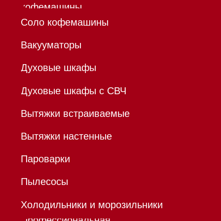
ИП Осанов Андрей Васильевич
ИНН 780532423092
ОГРНИП 320784700155889
Р/с 40802810701500116757
В ТОЧКА ПАО БАНКА "ФК
ОТКРЫТИЕ"
К/с 30101810845250000999
БИК 044525999
Hello@mieles.ru
Договор
оферты
Политика конфиденциальности
Все права защищены 2026
®
Разработка сайта - Ильшат
Сахапов
*Instagram принадлежит компании Meta,
признанной экстремистской организацией и
запрещенной в РФ