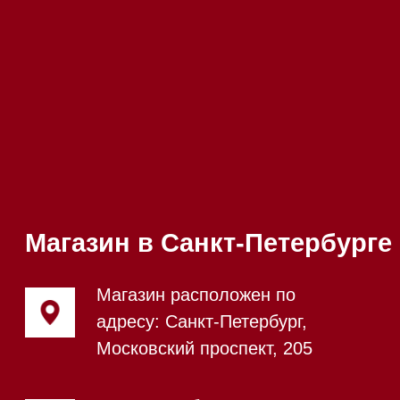
происходит в круглосуточном
режиме
Телефон:
+7 812 245-33-
65
Приём звонков
ежедневно с 09:00 до
Мобильный:
+7 977 455-57-
20:00
85
Напишите нам в WhatsApp
Напишите нам в Telegram
Напишите нам в Max
Почта:
Hello@mieles.ru
Посмотреть фото и
видео из нашего