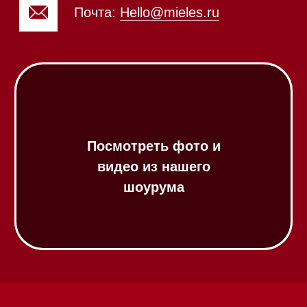
Посудомоечные машины 60 см
Посудомоечные машины 45 см
Газовые варочные панели
Индукционные варочные панели
Стеклокерамические варочные
панели
Модульные панели SmartLine
Гладильные
системы
Микроволновые печи (СВЧ)
Подогреватели посуды и пищи
Встраиваемые
кофемашины
Соло кофемашины
Вакууматоры
Духовые шкафы