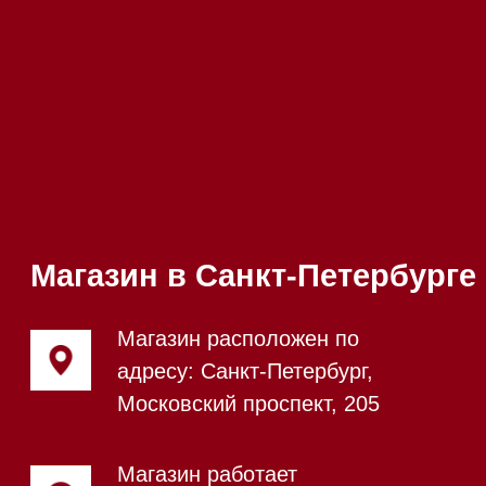
режиме
Телефон:
+7 812 245-33-
65
Приём звонков
ежедневно с 09:00 до
Мобильный:
+7 977 455-57-
20:00
85
Напишите нам в WhatsApp
Напишите нам в Telegram
Напишите нам в Max
Почта:
Hello@mieles.ru
Посмотреть фото и
видео из нашего
шоурума