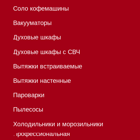
ИНН 780532423092
ОГРНИП 320784700155889
Р/с 40802810701500116757
В ТОЧКА ПАО БАНКА "ФК
ОТКРЫТИЕ"
К/с 30101810845250000999
БИК 044525999
Hello@mieles.ru
Договор
оферты
Политика конфиденциальности
Все права защищены 2026
®
Разработка сайта - Ильшат
Сахапов
*Instagram принадлежит компании Meta,
признанной экстремистской организацией и
запрещенной в РФ