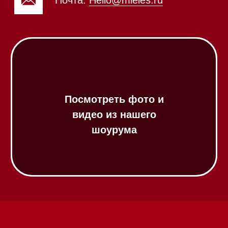
Посудомоечные машины 60 см
Посудомоечные машины 45 см
Газовые варочные панели
Индукционные варочные панели
Стеклокерамические варочные
панели
Модульные панели SmartLine
Гладильные
системы
Микроволновые печи (СВЧ)
Подогреватели посуды и пищи
Встраиваемые
кофемашины
Соло кофемашины
Вакууматоры
Духовые шкафы
Духовые шкафы с СВЧ