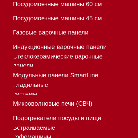
Франшиза
Команда
Шоурум
Trade-In
Инвестиции
Дизайнерам и архитекторам
Контакты
Mieles - поставщик
бытовой техники Miele
ИП Осанов Андрей Васильевич