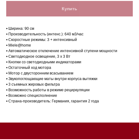
Купить
• Ширина: 90 см
• Производительность (интенс.): 640 м3/час
• Скоростные режимы: 3 + интенсивный
• Miele@home
• Автоматическое отключение интенсивной ступени мощности
• Светодиодное освещение, 3 х 3 Вт
• Кнопки со светодиодными индикаторами
• Остаточный ход мотора
• Мотор с двусторонним всасыванием
Магазин в Санкт-Петербурге
• Звукопоглощающие маты внутри корпуса вытяжки
• 3 съемных жировых фильтра
Магазин расположен по
• Возможность работы в режиме рециркуляции
адресу: Санкт-Петербург,
• Возможно специсполнение
• Страна-производитель: Германия, гарантия 2 года
Московский проспект, 205
Магазин работает
ежедневно с 09:00 до
20:00
Обработка заказов через сайт
происходит в круглосуточном