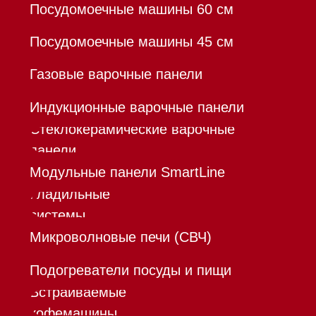
Франшиза
Команда
Шоурум
Trade-In
Инвестиции
Дизайнерам и архитекторам
Контакты
Mieles - поставщик
бытовой техники Miele
ИП Осанов Андрей Васильевич