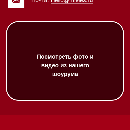
Посудомоечные машины 60 см
Посудомоечные машины 45 см
Газовые варочные панели
Индукционные варочные панели
Стеклокерамические варочные
панели
Модульные панели SmartLine
Гладильные
системы
Микроволновые печи (СВЧ)
Подогреватели посуды и пищи
Встраиваемые
кофемашины
Соло кофемашины
Вакууматоры
Духовые шкафы
Духовые шкафы с СВЧ