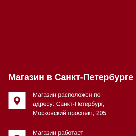
режиме
Телефон:
+7 812 245-33-
65
Приём звонков
ежедневно с 09:00 до
Мобильный:
+7 977 455-57-
20:00
85
Напишите нам в WhatsApp
Напишите нам в Telegram
Напишите нам в Max
Почта:
Hello@mieles.ru
Посмотреть фото и
видео из нашего
шоурума