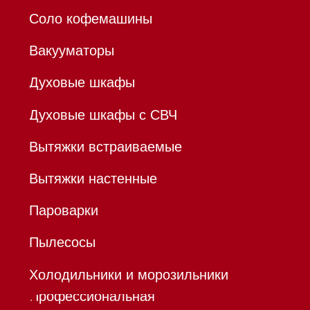
ИНН 780532423092
ОГРНИП 320784700155889
Р/с 40802810701500116757
В ТОЧКА ПАО БАНКА "ФК
ОТКРЫТИЕ"
К/с 30101810845250000999
БИК 044525999
Hello@mieles.ru
Договор
оферты
Политика конфиденциальности
Все права защищены 2026
®
Разработка сайта - Ильшат
Сахапов
*Instagram принадлежит компании Meta,
признанной экстремистской организацией и
запрещенной в РФ