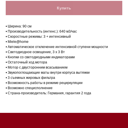
Купить
• Ширина: 90 см
• Производительность (интенс.): 640 м3/час
• Скоростные режимы: 3 + интенсивный
• Miele@home
• Автоматическое отключение интенсивной ступени мощности
• Светодиодное освещение, 3 х 3 Вт
• Кнопки со светодиодными индикаторами
• Остаточный ход мотора
• Мотор с двусторонним всасыванием
Магазин в Санкт-Петербурге
• Звукопоглощающие маты внутри корпуса вытяжки
• 3 съемных жировых фильтра
Магазин расположен по
• Возможность работы в режиме рециркуляции
адресу: Санкт-Петербург,
• Возможно специсполнение
• Страна-производитель: Германия, гарантия 2 года
Московский проспект, 205
Магазин работает
ежедневно с 09:00 до
20:00
Обработка заказов через сайт
происходит в круглосуточном