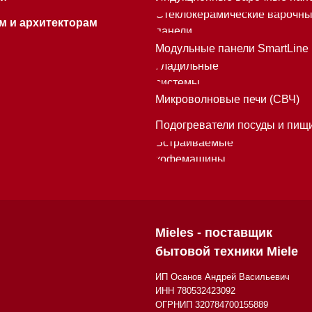
Mieles - поставщик
бытовой техники Miele
ИП Осанов Андрей Васильевич
ИНН 780532423092
ОГРНИП 320784700155889
Р/с 40802810701500116757
В ТОЧКА ПАО БАНКА "ФК ОТКРЫТИЕ"
К/с 30101810845250000999
БИК 044525999