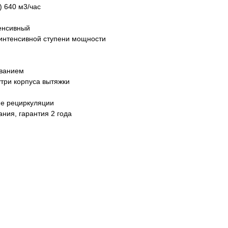
) 640 м3/час
тенсивный
 интенсивной ступени мощности
с 09:00 до 20:00
айт происходит в круглосуточном
ыванием
три корпуса вытяжки
ме рециркуляции
ания, гарантия 2 года
5
-