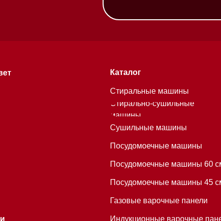
машины
Сушильные машины
Посудомоечные машины
Посудомоечные машины 60 см
Посудомоечные машины 45 см
Газовые варочные панели
Индукционные варочные панели
Стеклокерамические варочные
хитекторам
панели
Модульные панели SmartLine
Гладильные
системы
Микроволновые печи (СВЧ)
Подогреватели посуды и пищи
Встраиваемые
кофемашины