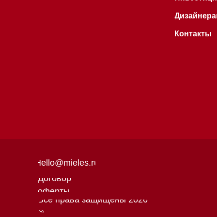
Hello@mieles.ru
Договор
оферты
Все права защищены 2026
®
Политика
конфиденциальности
Разработка сайта - Ильшат
Сахапов