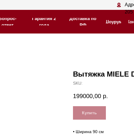
Адрес магазина: С
Адрес магазина: С
205
205
-
-
Гарантия 2
Гарантия 2
Доставка по
Доставка по
Шоурум
Шоурум
Контакты
Контакты
года
года
РФ
РФ
Вытяжка MIELE 
SKU:
199000,00
р.
Купить
• Ширина 90 см