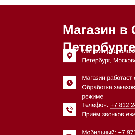
Петербурге
Магазин расположен по адрес
Петербург, Московский проспе
Магазин работает ежедневно с
Обработка заказов через сайт
режиме
Телефон:
+7 812 245-33-65
Приём звонков ежедневно с 0
Мобильный:
+7 977 455-57-85
Напишите нам в
WhatsApp
Напишите нам в Telegram
Напишите нам в Max
Почта:
Hello@mieles.ru