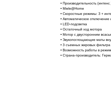
• Производительность (интенс.
• Miele@Home
• Скоростные режимы: 3 + ин
• Автоматическое отключение
Магазин работает ежедневно 
Обработка заказов через с
• LED-подсветка
• Остаточный ход мотора
режиме
• Мотор с двусторонним всас
• Звукопоглощающие маты вну
• 3 съемных жировых фильтра
зин расположен по адресу:
• Возможность работы в режи
• Страна-производитель: Герм
т-Петербург, Московский
Мобильный:
+7 977 455-57-8
ект, 205
Магазин в Санкт