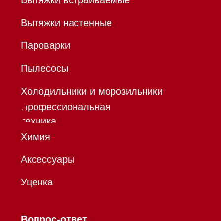
Hello@mieles.ru
Договор
оферты
Политика конфиденциальности
Все права защищены 2026
®
Разработка сайта - Ильшат
Сахапов
*Instagram принадлежит компании Meta,
признанной экстремистской организацией и
запрещенной в РФ