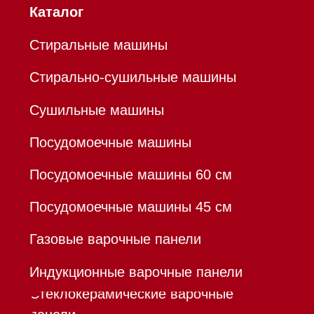
Холодильники и морозильники
Профессиональная
техника
Химия
Аксессуары
Уценка
Вопрос-ответ
Гарантия
Кредит
Доставка
Франшиза
Команда
Шоурум
Trade-In