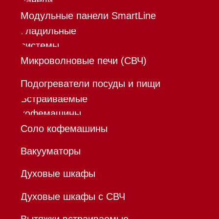
Инвестиции
Дизайнерам и архитекторам
Контакты
Mieles - поставщик
бытовой техники Miele
ИП Осанов Андрей Васильевич
ИНН 780532423092
ОГРНИП 320784700155889
Р/с 40802810701500116757
В ТОЧКА ПАО БАНКА "ФК
ОТКРЫТИЕ"
К/с 30101810845250000999
БИК 044525999