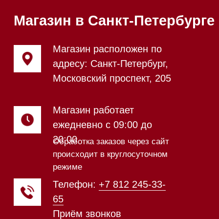
Напишите нам в Telegram
Напишите нам в Max
Почта:
Hello@mieles.ru
Посмотреть фото и
видео из нашего
шоурума