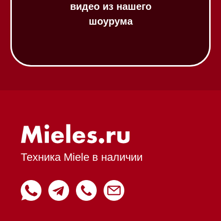
панели
Модульные панели SmartLine
Гладильные
системы
Микроволновые печи (СВЧ)
Подогреватели посуды и пищи
Встраиваемые
кофемашины
Соло кофемашины
Вакууматоры
Духовые шкафы
Духовые шкафы с СВЧ
Вытяжки встраиваемые
Вытяжки настенные
Пароварки
Пылесосы