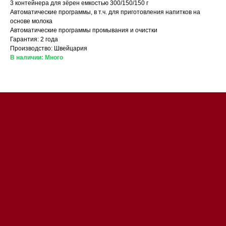
3 контейнера для зёрен емкостью 300/150/150 г
Автоматические программы, в т.ч. для приготовления напитков на
основе молока
Автоматические программы промывания и очистки
Гарантия: 2 года
Магазин в Санкт-Петербурге
Производство: Швейцария
В наличии: Много
Магазин расположен по
адресу: Санкт-Петербург,
Московский проспект, 205
Магазин работает
ежедневно с 09:00 до
20:00
Обработка заказов через сайт
происходит в круглосуточном
режиме
Телефон:
+7 812 245-33-
65
Приём звонков
ежедневно с 09:00 до
Мобильный:
+7 977 455-57-
20:00
85
Напишите нам в WhatsApp