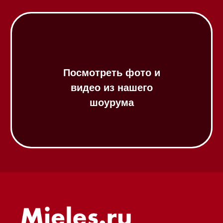
Посудомоечные машины 45 см
Газовые варочные панели
Индукционные варочные панели
Стеклокерамические варочные
панели
Модульные панели SmartLine
Гладильные
системы
Микроволновые печи (СВЧ)
Подогреватели посуды и пищи
Встраиваемые
кофемашины
Соло кофемашины
Вакууматоры
Духовые шкафы
Духовые шкафы с СВЧ
Вытяжки встраиваемые