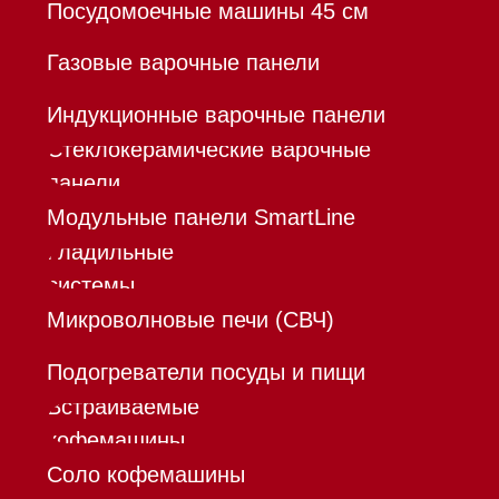
Команда
Шоурум
Trade-In
Инвестиции
Дизайнерам и архитекторам
Контакты
Mieles - поставщик
бытовой техники Miele
ИП Осанов Андрей Васильевич
ИНН 780532423092