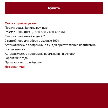
Купить
Снята с производства
Подача воды: Заливка вручную
Размер ниши (Ш х В): 560-568 х 450-452 мм
Емкость для свежей воды 2,7 л
2 контейнера для зёрен емкостью 300 г
Автоматические программы, в т.ч. для приготовления напитков на
основе молока
Магазин в Санкт-Петербурге
Автоматические программы промывания и очистки
Гарантия: 2 года
Магазин расположен по
Производство: Швейцария
адресу: Санкт-Петербург,
Нет в наличии
Московский проспект, 205
Магазин работает
ежедневно с 09:00 до
20:00
Обработка заказов через сайт
происходит в круглосуточном
режиме