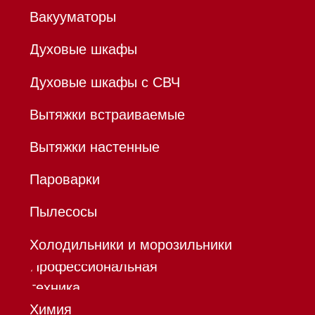
ОГРНИП 320784700155889
Р/с 40802810701500116757
В ТОЧКА ПАО БАНКА "ФК
ОТКРЫТИЕ"
К/с 30101810845250000999
БИК 044525999
Hello@mieles.ru
Договор
оферты
Политика конфиденциальности
Все права защищены 2026
®
Разработка сайта - Ильшат
Сахапов
*Instagram принадлежит компании Meta,
признанной экстремистской организацией и
запрещенной в РФ