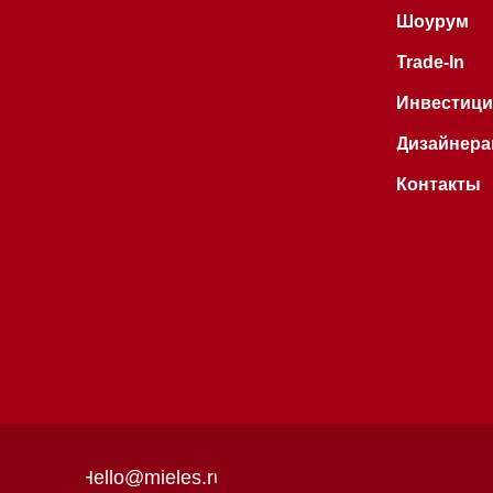
Hello@mieles.ru
Договор
оферты
Все права защищены 2026
®
Политика
конфиденциальности
Разработка сайта - Ильшат
Сахапов