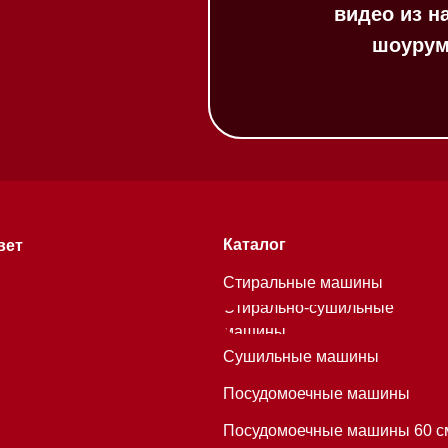
Стиральные машины
Стирально-сушильные
машины
Сушильные машины
Посудомоечные машины
Посудомоечные машины 60 см
Посудомоечные машины 45 см
Газовые варочные панели
Индукционные варочные панели
Стеклокерамические варочные
хитекторам
панели
Модульные панели SmartLine
Гладильные
системы
Микроволновые печи (СВЧ)
Подогреватели посуды и пищи
Встраиваемые