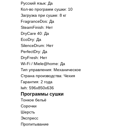
Русский язык: Да
Кол-во программ сушки: 10
Загрузка при сушке: 8 кг
FragranceDos: Да
SteamFinish: Нет
DryCare 40: Да
EcoDry: Да
SilenceDrum: Нет
PerfectDry: Да
DryFresh: Нет
Wi-Fi / Miele@home: Да
Мага
Тип управления: Механическое
Страна производства: Чехия
Санк
Гарантия: 2 года
просп
lwh: 596x850x636
Программы сушки
Тонкое бельё
Сорочки
Шерсть
Экспресс
Пропитывание