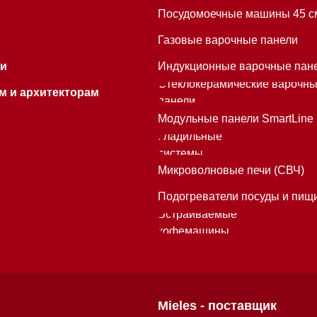
кофемашины
Mieles - поставщик
бытовой техники Miele
ИП Осанов Андрей Васильевич
ИНН 780532423092
ОГРНИП 320784700155889
Р/с 40802810701500116757
В ТОЧКА ПАО БАНКА "ФК ОТКРЫТИЕ"
К/с 30101810845250000999
БИК 044525999