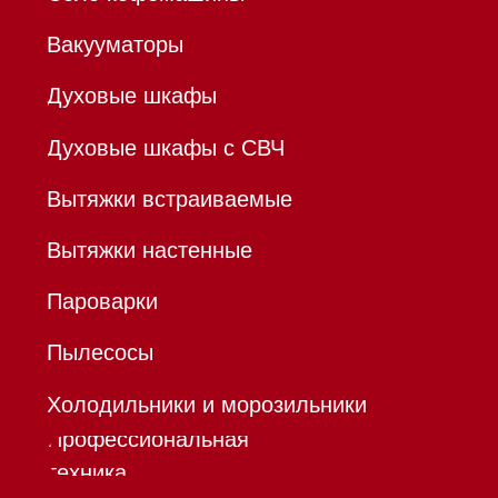
Hello@mieles.ru
Договор
оферты
Политика конфиденциальности
Все права защищены 2026
®
Разработка сайта - Ильшат
Сахапов
*Instagram принадлежит компании Meta,
признанной экстремистской организацией и
запрещенной в РФ