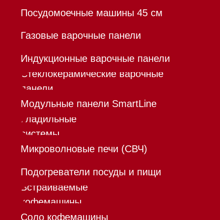
Инвестиции
Дизайнерам и архитекторам
Контакты
Mieles - поставщик
бытовой техники Miele
ИП Осанов Андрей Васильевич
ИНН 780532423092
ОГРНИП 320784700155889
Р/с 40802810701500116757
В ТОЧКА ПАО БАНКА "ФК
ОТКРЫТИЕ"
К/с 30101810845250000999
БИК 044525999