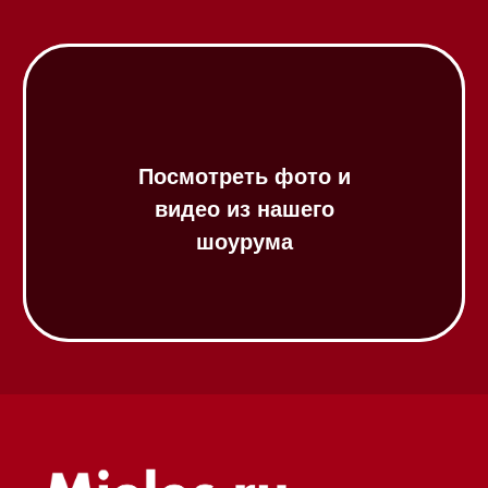
панели
Модульные панели SmartLine
Гладильные
системы
Микроволновые печи (СВЧ)
Подогреватели посуды и пищи
Встраиваемые
кофемашины
Соло кофемашины
Вакууматоры
Духовые шкафы
Духовые шкафы с СВЧ
Вытяжки встраиваемые
Вытяжки настенные
Пароварки
Пылесосы