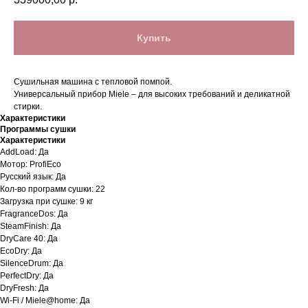
Купить
Cушильная машина с тепловой помпой.
Универсальный прибор Miele – для высоких требований и деликатной
стирки.
Характеристики
Программы сушки
Характеристики
AddLoad: Да
Мотор: ProfiEco
Русский язык: Да
Кол-во программ сушки: 22
Загрузка при сушке: 9 кг
FragranceDos: Да
SteamFinish: Да
DryCare 40: Да
EcoDry: Да
SilenceDrum: Да
PerfectDry: Да
DryFresh: Да
Wi-Fi / Miele@home: Да