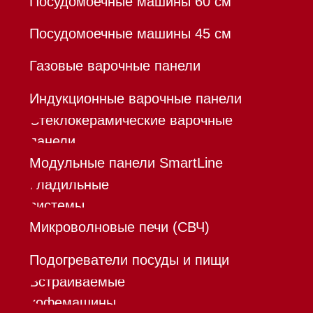
Франшиза
Команда
Шоурум
Trade-In
Инвестиции
Дизайнерам и архитекторам
Контакты
Mieles - поставщик
бытовой техники Miele
ИП Осанов Андрей Васильевич