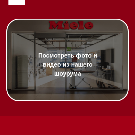
Посудомоечные машины 60 см
Посудомоечные машины 45 см
Газовые варочные панели
Индукционные варочные панели
Стеклокерамические варочные
панели
Модульные панели SmartLine
Гладильные
системы
Микроволновые печи (СВЧ)
Подогреватели посуды и пищи
Встраиваемые
кофемашины
Соло кофемашины
Вакууматоры
Духовые шкафы
Духовые шкафы с СВЧ