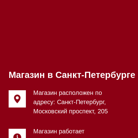
режиме
Телефон:
+7 812 245-33-
65
Приём звонков
ежедневно с 09:00 до
Мобильный:
+7 977 455-57-
20:00
85
Напишите нам в WhatsApp
Напишите нам в Telegram
Напишите нам в Max
Почта:
Hello@mieles.ru
Посмотреть фото и
видео из нашего
шоурума