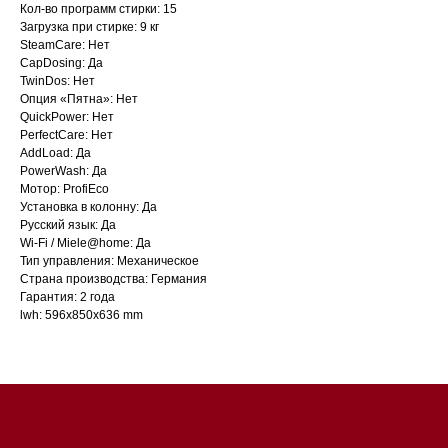
Кол-во программ стирки: 15
Загрузка при стирке: 9 кг
SteamCare: Нет
CapDosing: Да
TwinDos: Нет
Опция «Пятна»: Нет
QuickPower: Нет
PerfectCare: Нет
AddLoad: Да
PowerWash: Да
Мотор: ProfiEco
Установка в колонну: Да
Русский язык: Да
Магазин в Санкт-Петербурге
Wi-Fi / Miele@home: Да
Тип управления: Механическое
Магазин расположен по
Страна производства: Германия
Гарантия: 2 года
адресу: Санкт-Петербург,
lwh: 596x850x636 mm
Московский проспект, 205
Магазин работает
ежедневно с 09:00 до
20:00
Обработка заказов через сайт
происходит в круглосуточном