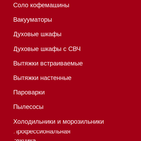
ИНН 780532423092
ОГРНИП 320784700155889
Р/с 40802810701500116757
В ТОЧКА ПАО БАНКА "ФК
ОТКРЫТИЕ"
К/с 30101810845250000999
БИК 044525999
Hello@mieles.ru
Договор
оферты
Политика конфиденциальности
Все права защищены 2026
®
Разработка сайта - Ильшат
Сахапов
*Instagram принадлежит компании Meta,
признанной экстремистской организацией и
запрещенной в РФ