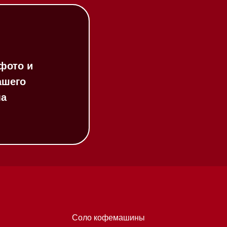
Соло кофемашины
Вакууматоры
Духовые шкафы
Духовые шкафы с СВЧ
Вытяжки встраиваемые
Вытяжки настенные
Пароварки
Пылесосы
Холодильники и морозильники
Профессиональная