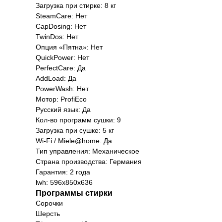
Загрузка при стирке: 8 кг
SteamCare: Нет
CapDosing: Нет
TwinDos: Нет
Опция «Пятна»: Нет
QuickPower: Нет
PerfectCare: Да
AddLoad: Да
PowerWash: Нет
Мотор: ProfiEco
Русский язык: Да
Кол-во программ сушки: 9
Загрузка при сушке: 5 кг
Wi-Fi / Miele@home: Да
Тип управления: Механическое
Страна производства: Германия
Гарантия: 2 года
lwh: 596x850x636
Мага
Программы стирки
Санк
Сорочки
просп
Шерсть