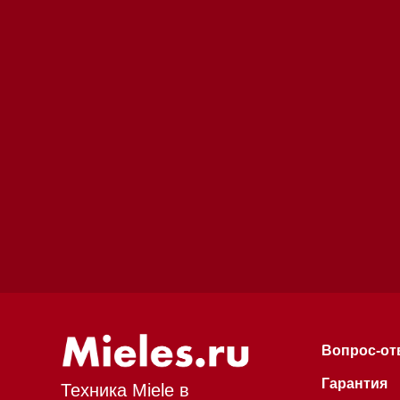
Вопрос-ответ
Гарантия
Техника Miele в
наличии
Кредит
Доставка
Франшиза
Команда
Шоурум
Trade-In
Инвестиции
Дизайнерам и ар
Контакты