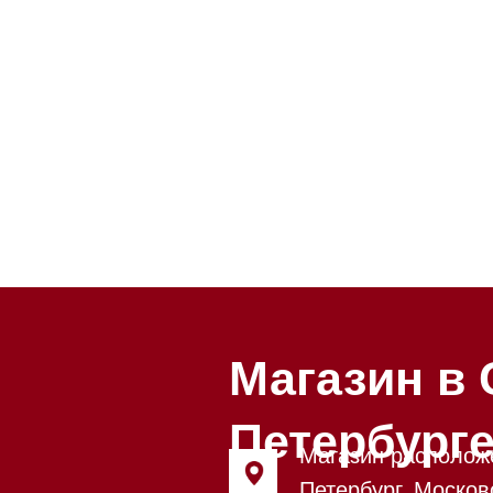
Магазин в Санкт
Петербурге
Магазин расположен по адрес
Петербург, Московский проспе
Магазин работает ежедневно с
Обработка заказов через сайт
режиме
Телефон:
+7 812 245-33-65
Приём звонков ежедневно с 0