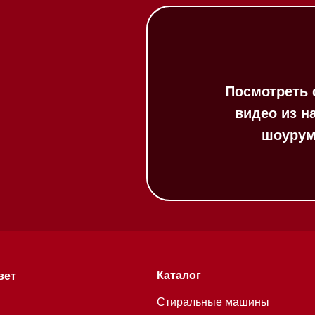
Каталог
Стиральные машины
Стирально-сушильные
машины
Сушильные машины
Посудомоечные машины
Посудомоечные машины 60 см
Посудомоечные машины 45 см
Газовые варочные панели
Индукционные варочные панели
Стеклокерамические варочные
хитекторам
панели
Модульные панели SmartLine