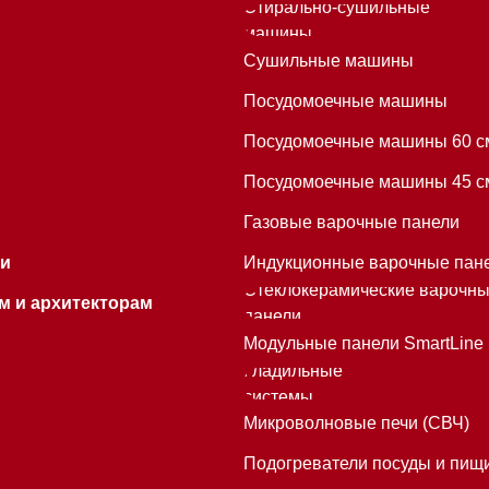
Гладильные
системы
Микроволновые печи (СВЧ)
Подогреватели посуды и пищи
Встраиваемые
кофемашины
Mieles - поставщик
бытовой техники Miele
ИП Осанов Андрей Васильевич
ИНН 780532423092
ОГРНИП 320784700155889
Р/с 40802810701500116757
В ТОЧКА ПАО БАНКА "ФК ОТКРЫТИЕ"
К/с 30101810845250000999
БИК 044525999