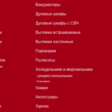
техника
Химия
Аксессуары
Уценка
*Instagram принадлежит компании
Meta, признанной экстремистской
организацией и запрещенной в
РФ