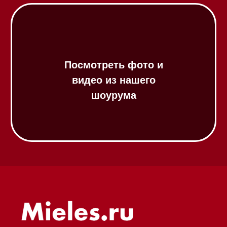
Газовые варочные панели
Индукционные варочные панели
Стеклокерамические варочные
панели
Модульные панели SmartLine
Гладильные
системы
Микроволновые печи (СВЧ)
Подогреватели посуды и пищи
Встраиваемые
кофемашины
Соло кофемашины
Вакууматоры
Духовые шкафы
Духовые шкафы с СВЧ
Вытяжки встраиваемые