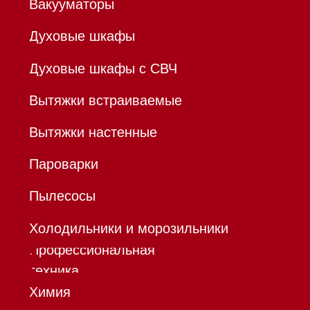
Р/с 40802810701500116757
В ТОЧКА ПАО БАНКА "ФК
ОТКРЫТИЕ"
К/с 30101810845250000999
БИК 044525999
Hello@mieles.ru
Договор
оферты
Политика конфиденциальности
Все права защищены 2026
®
Разработка сайта - Ильшат
Сахапов
*Instagram принадлежит компании Meta,
признанной экстремистской организацией и
запрещенной в РФ