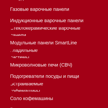
Команда
Шоурум
Trade-In
Инвестиции
Дизайнерам и архитекторам
Контакты
Mieles - поставщик
бытовой техники Miele
ИП Осанов Андрей Васильевич
ИНН 780532423092
ОГРНИП 320784700155889