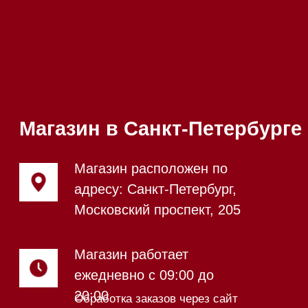
65
Приём звонков
ежедневно с 09:00 до
Мобильный:
+7 977 455-57-
20:00
85
Напишите нам в WhatsApp
Напишите нам в Telegram
Напишите нам в Max
Почта:
Hello@mieles.ru
Посмотреть фото и
видео из нашего
шоурума