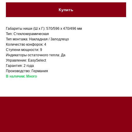
Купить
Габариты ниши (Ш x Г): 570/596 х 470/496 мм
Тип: Стеклокерамическая
Тип монтажа: Накладная / Заподлецо
Количество конфорок: 4
Ступени мощности: 9
Индикаторы остаточного тепла: Да
Магазин в Санкт-Петербурге
Управление: EasySelect
Гарантия: 2 года
Магазин расположен по
Производство: Германия
В наличии: Много
адресу: Санкт-Петербург,
Московский проспект, 205
Магазин работает
ежедневно с 09:00 до
20:00
Обработка заказов через сайт
происходит в круглосуточном
режиме
Телефон:
+7 812 245-33-