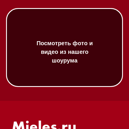
Посудомоечные машины 45 см
Газовые варочные панели
Индукционные варочные панели
Стеклокерамические варочные
панели
Модульные панели SmartLine
Гладильные
системы
Микроволновые печи (СВЧ)
Подогреватели посуды и пищи
Встраиваемые
кофемашины
Соло кофемашины
Вакууматоры
Духовые шкафы
Духовые шкафы с СВЧ
Вытяжки встраиваемые