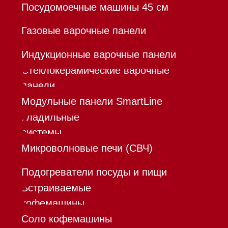
Команда
Шоурум
Trade-In
Инвестиции
Дизайнерам и архитекторам
Контакты
Mieles - поставщик
бытовой техники Miele
ИП Осанов Андрей Васильевич
ИНН 780532423092