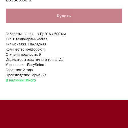
Купить
Габариты ниши (Ш x Г): 916 х 500 мм
Тип: Стеклокерамическая
Тип монтажа: Накладная
Количество конфорок: 4
Ступени мощности: 9
Магазин в Санкт-Петербурге
Индикаторы остаточного тепла: Да
Управление: EasySelect
Гарантия: 2 года
Магазин расположен по
Производство: Германия
адресу: Санкт-Петербург,
В наличии: Много
Московский проспект, 205
Магазин работает
ежедневно с 09:00 до
20:00
Обработка заказов через сайт
происходит в круглосуточном
режиме