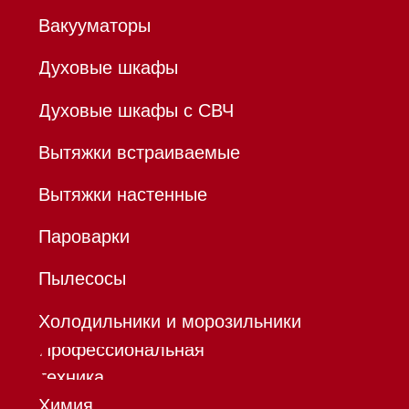
ОГРНИП 320784700155889
Р/с 40802810701500116757
В ТОЧКА ПАО БАНКА "ФК
ОТКРЫТИЕ"
К/с 30101810845250000999
БИК 044525999
Hello@mieles.ru
Договор
оферты
Политика конфиденциальности
Все права защищены 2026
®
Разработка сайта - Ильшат
Сахапов
*Instagram принадлежит компании Meta,
признанной экстремистской организацией и
запрещенной в РФ