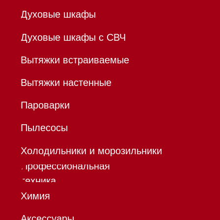
В ТОЧКА ПАО БАНКА "ФК
ОТКРЫТИЕ"
К/с 30101810845250000999
БИК 044525999
Hello@mieles.ru
Договор
оферты
Политика конфиденциальности
Все права защищены 2026
®
Разработка сайта - Ильшат
Сахапов
*Instagram принадлежит компании Meta,
признанной экстремистской организацией и
запрещенной в РФ