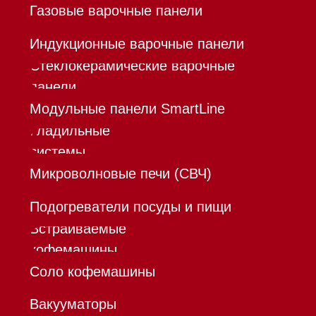
Шоурум
Trade-In
Инвестиции
Дизайнерам и архитекторам
Контакты
Mieles - поставщик
бытовой техники Miele
ИП Осанов Андрей Васильевич
ИНН 780532423092
ОГРНИП 320784700155889
Р/с 40802810701500116757