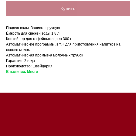
Купить
Подача воды: Заливка вручную
Ёмкость для свежей воды 1,8 л
Контейнер для кофейных зёрен 300 г
Автоматические программы, в т.ч. для приготовления напитков на
основе молока
Магазин в Санкт-Петербурге
Автоматическая промывка молочных трубок
Гарантия: 2 года
Производство: Швейцария
Магазин расположен по
В наличии: Много
адресу: Санкт-Петербург,
Московский проспект, 205
Магазин работает
ежедневно с 09:00 до
20:00
Обработка заказов через сайт
происходит в круглосуточном
режиме
Телефон:
+7 812 245-33-
65