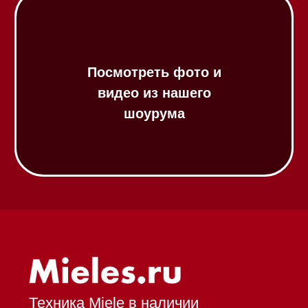
Газовые варочные панели
Индукционные варочные панели
Стеклокерамические варочные
панели
Модульные панели SmartLine
Гладильные
системы
Микроволновые печи (СВЧ)
Подогреватели посуды и пищи
Встраиваемые
кофемашины
Соло кофемашины
Вакууматоры
Духовые шкафы
Духовые шкафы с СВЧ
Вытяжки встраиваемые
Вытяжки настенные