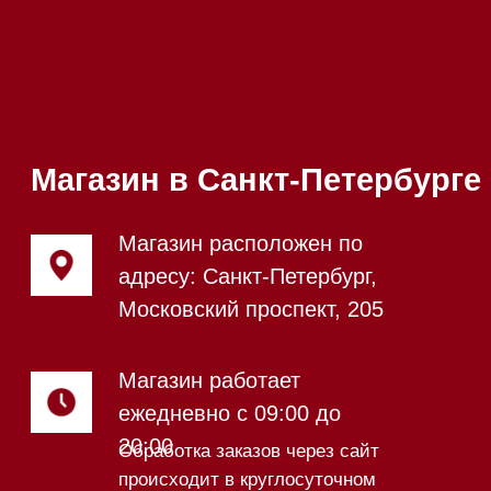
Приём звонков
ежедневно с 09:00 до
Мобильный:
+7 977 455-57-
20:00
85
Напишите нам в WhatsApp
Напишите нам в Telegram
Напишите нам в Max
Почта:
Hello@mieles.ru
Посмотреть фото и
видео из нашего
шоурума