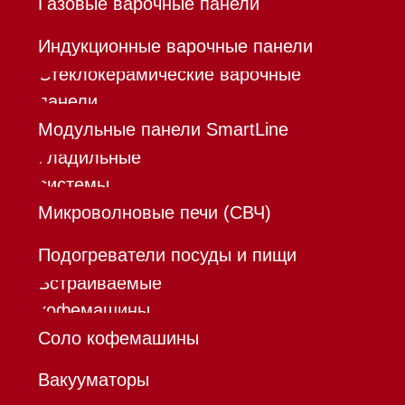
Шоурум
Trade-In
Инвестиции
Дизайнерам и архитекторам
Контакты
Mieles - поставщик
бытовой техники Miele
ИП Осанов Андрей Васильевич
ИНН 780532423092
ОГРНИП 320784700155889
Р/с 40802810701500116757