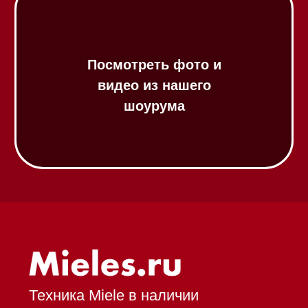
Газовые варочные панели
Индукционные варочные панели
Стеклокерамические варочные
панели
Модульные панели SmartLine
Гладильные
системы
Микроволновые печи (СВЧ)
Подогреватели посуды и пищи
Встраиваемые
кофемашины
Соло кофемашины
Вакууматоры
Духовые шкафы
Духовые шкафы с СВЧ
Вытяжки встраиваемые
Вытяжки настенные