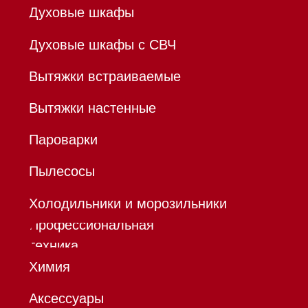
В ТОЧКА ПАО БАНКА "ФК
ОТКРЫТИЕ"
К/с 30101810845250000999
БИК 044525999
Hello@mieles.ru
Договор
оферты
Политика конфиденциальности
Все права защищены 2026
®
Разработка сайта - Ильшат
Сахапов
*Instagram принадлежит компании Meta,
признанной экстремистской организацией и
запрещенной в РФ