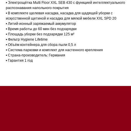
• Электрощётка Multi Floor XXL SEB 430 с функцией интеллектуального
распознавания напольного покрытия
• В комплекте щелевая насадка, насадка для щадящей уборки с
искусственной щетиной и насадка для мягкой мебели XXL SPD 20
• Литий-ионный заряжаемый аккумулятор
• Время работы до 60 мин без подзарядки
• Площадь уборки без подзарядки 125 м²
• Фильтр Hygiene Lifetime
• Объём контейнера для сбора пыли 0,5 л
Магазин в Санкт-Петербурге
• Система парковки и комплект для настенного крепления
• Страна-производитель: Германия
• Гарантия 1 год
Магазин расположен по
адресу: Санкт-Петербург,
Московский проспект, 205
Магазин работает
ежедневно с 09:00 до
20:00
Обработка заказов через сайт
происходит в круглосуточном
режиме
Телефон:
+7 812 245-33-
65