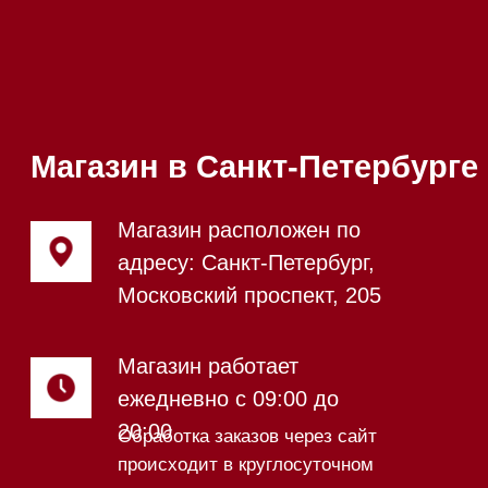
Приём звонков
ежедневно с 09:00 до
Мобильный:
+7 977 455-57-
20:00
85
Напишите нам в WhatsApp
Напишите нам в Telegram
Напишите нам в Max
Почта:
Hello@mieles.ru
Посмотреть фото и
видео из нашего
шоурума