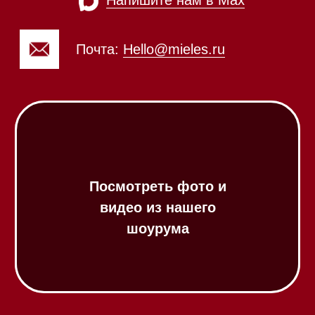
Посудомоечные машины
Посудомоечные машины 60 см
Посудомоечные машины 45 см
Газовые варочные панели
Индукционные варочные панели
Стеклокерамические варочные
панели
Модульные панели SmartLine
Гладильные
системы
Микроволновые печи (СВЧ)
Подогреватели посуды и пищи
Встраиваемые
кофемашины
Соло кофемашины
Вакууматоры