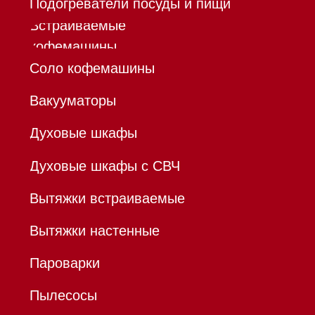
бытовой техники Miele
ИП Осанов Андрей Васильевич
ИНН 780532423092
ОГРНИП 320784700155889
Р/с 40802810701500116757
В ТОЧКА ПАО БАНКА "ФК
ОТКРЫТИЕ"
К/с 30101810845250000999
БИК 044525999
Hello@mieles.ru
Договор
оферты
Политика конфиденциальности
Все права защищены 2026
®
Разработка сайта - Ильшат
Сахапов
*Instagram принадлежит компании Meta,
признанной экстремистской организацией и