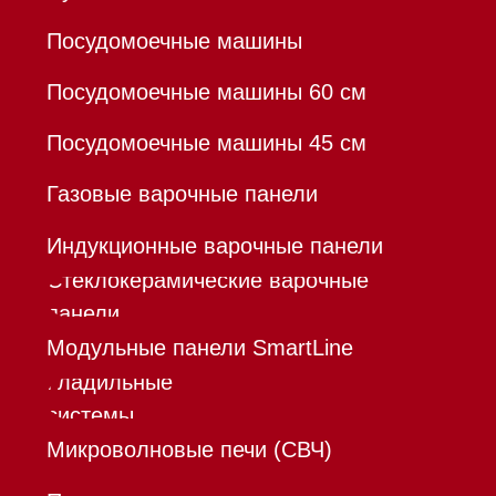
Кредит
Доставка
Франшиза
Команда
Шоурум
Trade-In
Инвестиции
Дизайнерам и архитекторам
Контакты
Mieles - поставщик