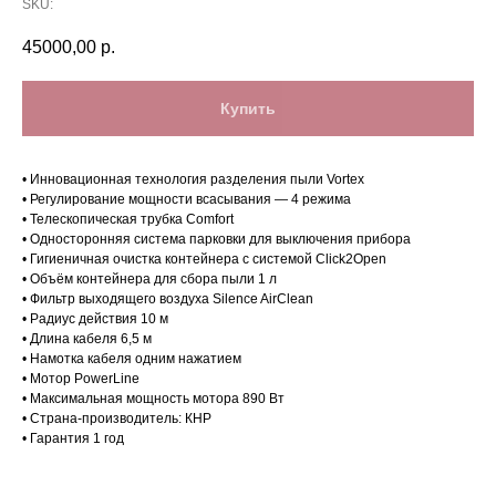
SKU:
45000,00
р.
Купить
• Инновационная технология разделения пыли Vortex
• Регулирование мощности всасывания — 4 режима
• Телескопическая трубка Comfort
• Односторонняя система парковки для выключения прибора
• Гигиеничная очистка контейнера с системой Click2Open
• Объём контейнера для сбора пыли 1 л
• Фильтр выходящего воздуха Silence AirClean
• Радиус действия 10 м
Магазин в Санкт-Петербурге
• Длина кабеля 6,5 м
• Намотка кабеля одним нажатием
Магазин расположен по
• Мотор PowerLine
адресу: Санкт-Петербург,
• Максимальная мощность мотора 890 Вт
• Страна-производитель: КНР
Московский проспект, 205
• Гарантия 1 год
Магазин работает
ежедневно с 09:00 до