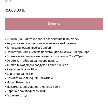
SKU:
45000,00
р.
Купить
• Инновационная технология разделения пыли Vortex
• Регулирование мощности всасывания — 4 режима
• Телескопическая трубка Comfort
• Односторонняя система парковки для выключения прибора
• Гигиеничная очистка контейнера с системой Click2Open
• Объём контейнера для сбора пыли 1 л
• Фильтр выходящего воздуха Silence AirClean
• Радиус действия 10 м
Магазин в Санкт-Петербурге
• Длина кабеля 6,5 м
• Намотка кабеля одним нажатием
Магазин расположен по
• Мотор PowerLine
адресу: Санкт-Петербург,
• Максимальная мощность мотора 890 Вт
• Страна-производитель: КНР
Московский проспект, 205
• Гарантия 1 год
Магазин работает
ежедневно с 09:00 до