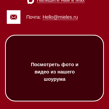
Посудомоечные машины
Посудомоечные машины 60 см
Посудомоечные машины 45 см
Газовые варочные панели
Индукционные варочные панели
Стеклокерамические варочные
панели
Модульные панели SmartLine
Гладильные
системы
Микроволновые печи (СВЧ)
Подогреватели посуды и пищи
Встраиваемые
кофемашины
Соло кофемашины
Вакууматоры