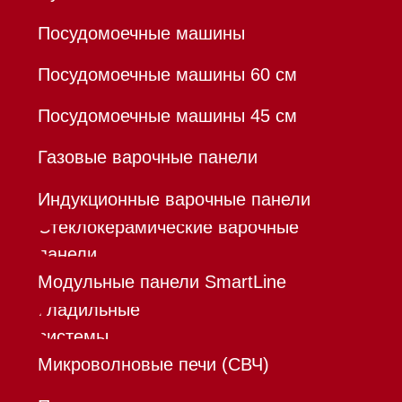
Кредит
Доставка
Франшиза
Команда
Шоурум
Trade-In
Инвестиции
Дизайнерам и архитекторам
Контакты
Mieles - поставщик