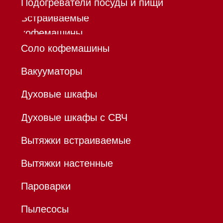
бытовой техники Miele
ИП Осанов Андрей Васильевич
ИНН 780532423092
ОГРНИП 320784700155889
Р/с 40802810701500116757
В ТОЧКА ПАО БАНКА "ФК
ОТКРЫТИЕ"
К/с 30101810845250000999
БИК 044525999
Hello@mieles.ru
Договор
оферты
Политика конфиденциальности
Все права защищены 2026
®
Разработка сайта - Ильшат
Сахапов
*Instagram принадлежит компании Meta,
признанной экстремистской организацией и