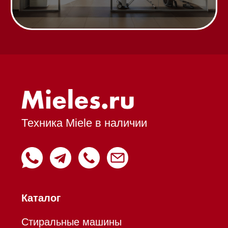
системы
Микроволновые печи (СВЧ)
Подогреватели посуды и пищи
Встраиваемые
кофемашины
Соло кофемашины
Вакууматоры
Духовые шкафы
Духовые шкафы с СВЧ
Вытяжки встраиваемые
Вытяжки настенные
Пароварки
Пылесосы
Холодильники и морозильники
Профессиональная
техника