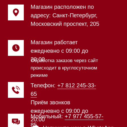
Почта:
Hello@mieles.ru
Посмотреть фото и
видео из нашего
шоурума
Техника Miele в наличии