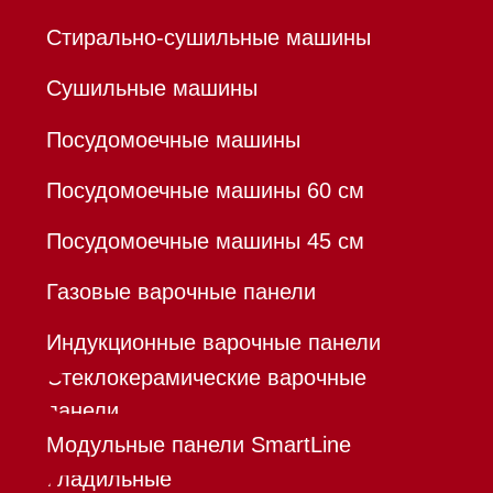
Химия
Аксессуары
Уценка
Вопрос-ответ
Гарантия
Кредит
Доставка
Франшиза
Команда
Шоурум
Trade-In
Инвестиции