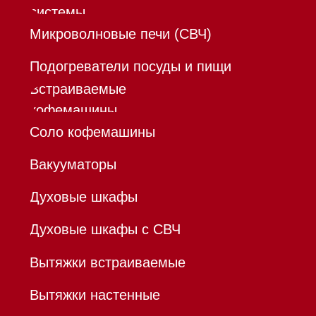
Дизайнерам и архитекторам
Контакты
Mieles - поставщик
бытовой техники Miele
ИП Осанов Андрей Васильевич
ИНН 780532423092
ОГРНИП 320784700155889
Р/с 40802810701500116757
В ТОЧКА ПАО БАНКА "ФК
ОТКРЫТИЕ"
К/с 30101810845250000999
БИК 044525999
Hello@mieles.ru
Договор