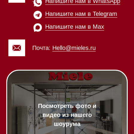
Каталог
Стиральные машины
Стирально-сушильные машины
Сушильные машины
Посудомоечные машины
Посудомоечные машины 60 см
Посудомоечные машины 45 см
Газовые варочные панели
Индукционные варочные панели
Стеклокерамические варочные
панели
Модульные панели SmartLine
Гладильные