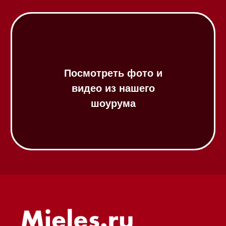
Посудомоечные машины 45 см
Газовые варочные панели
Индукционные варочные панели
Стеклокерамические варочные
панели
Модульные панели SmartLine
Гладильные
системы
Микроволновые печи (СВЧ)
Подогреватели посуды и пищи
Встраиваемые
кофемашины
Соло кофемашины
Вакууматоры
Духовые шкафы
Духовые шкафы с СВЧ
Вытяжки встраиваемые