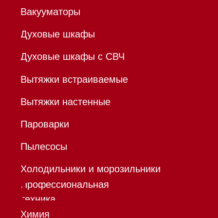
ОГРНИП 320784700155889
Р/с 40802810701500116757
В ТОЧКА ПАО БАНКА "ФК
ОТКРЫТИЕ"
К/с 30101810845250000999
БИК 044525999
Hello@mieles.ru
Договор
оферты
Политика конфиденциальности
Все права защищены 2026
®
Разработка сайта - Ильшат
Сахапов
*Instagram принадлежит компании Meta,
признанной экстремистской организацией и
запрещенной в РФ