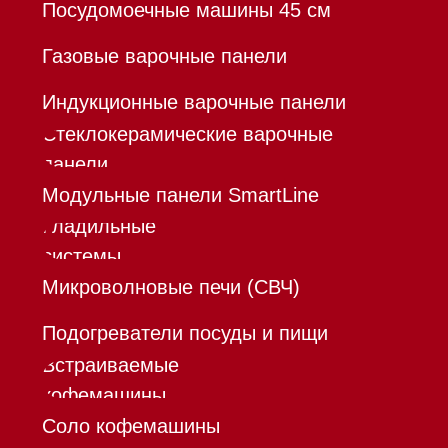
Команда
Шоурум
Trade-In
Инвестиции
Дизайнерам и архитекторам
Контакты
Mieles - поставщик
бытовой техники Miele
ИП Осанов Андрей Васильевич
ИНН 780532423092