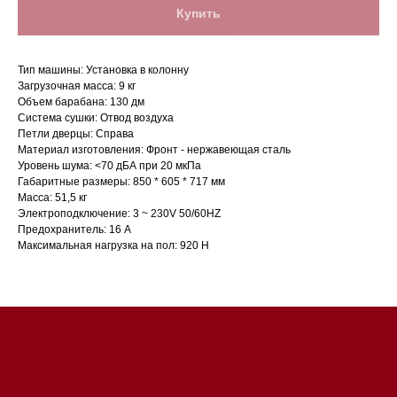
Купить
Тип машины: Установка в колонну
Загрузочная масса: 9 кг
Объем барабана: 130 дм
Система сушки: Отвод воздуха
Петли дверцы: Справа
Материал изготовления: Фронт - нержавеющая сталь
Уровень шума: <70 дБА при 20 мкПа
Габаритные размеры: 850 * 605 * 717 мм
Магазин в Санкт-Петербурге
Масса: 51,5 кг
Электроподключение: 3 ~ 230V 50/60HZ
Магазин расположен по
Предохранитель: 16 A
адресу: Санкт-Петербург,
Максимальная нагрузка на пол: 920 Н
Московский проспект, 205
Магазин работает
ежедневно с 09:00 до
20:00
Обработка заказов через сайт
происходит в круглосуточном
режиме