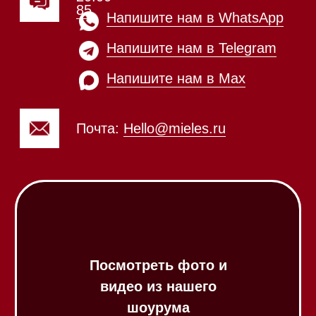
Стиральные машины
Стирально-сушильные машины
Сушильные машины
Посудомоечные машины
Посудомоечные машины 60 см
Посудомоечные машины 45 см
Газовые варочные панели
Индукционные варочные панели
Стеклокерамические варочные
панели
Модульные панели SmartLine
Гладильные
системы
Микроволновые печи (СВЧ)
Подогреватели посуды и пищи
Встраиваемые
кофемашины