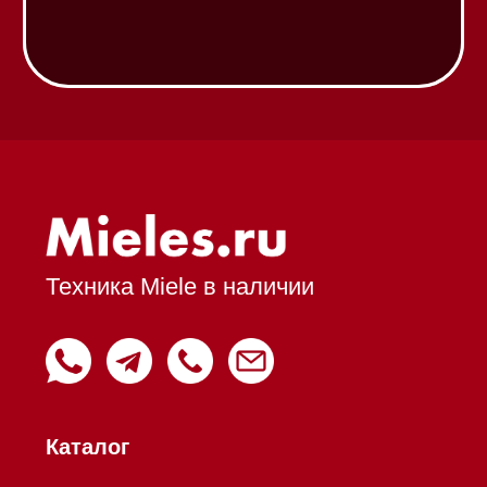
Соло кофемашины
Вакууматоры
Духовые шкафы
Духовые шкафы с СВЧ
Вытяжки встраиваемые
Вытяжки настенные
Пароварки
Пылесосы
Холодильники и морозильники
Профессиональная
техника
Химия
Аксессуары
Уценка