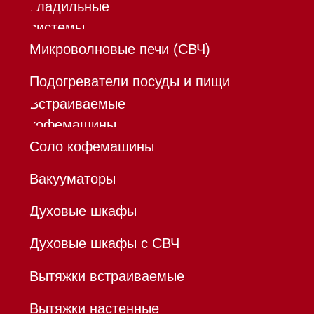
Mieles - поставщик
бытовой техники Miele
ИП Осанов Андрей Васильевич
ИНН 780532423092
ОГРНИП 320784700155889
Р/с 40802810701500116757
В ТОЧКА ПАО БАНКА "ФК
ОТКРЫТИЕ"
К/с 30101810845250000999
БИК 044525999
Hello@mieles.ru
Договор
оферты
Политика конфиденциальности
Все права защищены 2026
®
Разработка сайта - Ильшат