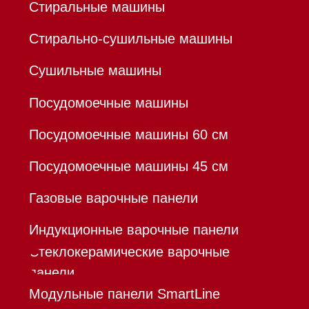
Вопрос-ответ
Гарантия
Кредит
Доставка
Франшиза
Команда
Шоурум
Trade-In
Инвестиции
Дизайнерам и архитекторам
Контакты