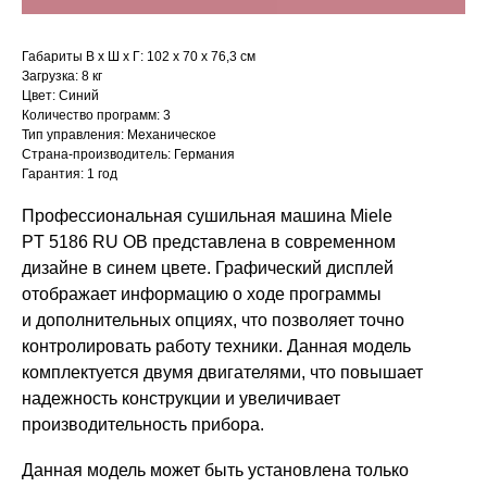
Габариты В х Ш х Г: 102 х 70 х 76,3 см
Загрузка: 8 кг
Цвет: Синий
Количество программ: 3
Тип управления: Механическое
Страна-производитель: Германия
Гарантия: 1 год
Профессиональная сушильная машина Miele
PT 5186 RU OB представлена в современном
дизайне в синем цвете. Графический дисплей
отображает информацию о ходе программы
и дополнительных опциях, что позволяет точно
контролировать работу техники. Данная модель
комплектуется двумя двигателями, что повышает
надежность конструкции и увеличивает
Магазин в Санкт-Петербурге
производительность прибора.
Магазин расположен по
Данная модель может быть установлена только
адресу: Санкт-Петербург,