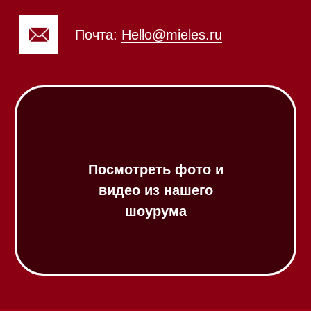
Посудомоечные машины
Посудомоечные машины 60 см
Посудомоечные машины 45 см
Газовые варочные панели
Индукционные варочные панели
Стеклокерамические варочные
панели
Модульные панели SmartLine
Гладильные
системы
Микроволновые печи (СВЧ)
Подогреватели посуды и пищи
Встраиваемые
кофемашины
Соло кофемашины
Вакууматоры
Духовые шкафы