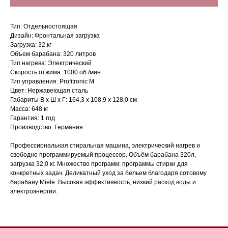
Тип: Отдельностоящая
Дизайн: Фронтальная загрузка
Загрузка: 32 кг
Объем барабана: 320 литров
Тип нагрева: Электрический
Скорость отжима: 1000 об./мин
Тип управления: Profitronic M
Цвет: Нержавеющая сталь
Габариты В х Ш х Г: 164,3 х 108,9 х 128,0 см
Масса: 648 кг
Гарантия: 1 год
Производство: Германия
Магазин в Санкт-Петербурге
Профессиональная стиральная машина, электрический нагрев и
свободно программируемый процессор. Объём барабана 320л,
Магазин расположен по
загрузка 32,0 кг. Множество программ: программы стирки для
конкретных задач. Деликатный уход за бельем благодаря сотовому
адресу: Санкт-Петербург,
барабану Miele. Высокая эффективность, низкий расход воды и
Московский проспект, 205
электроэнергии.
Магазин работает
ежедневно с 09:00 до