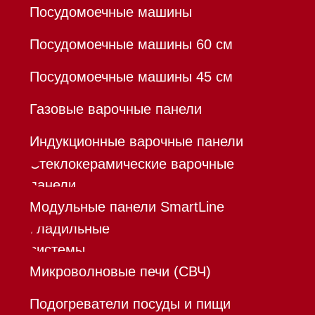
Доставка
Франшиза
Команда
Шоурум
Trade-In
Инвестиции
Дизайнерам и архитекторам
Контакты
Mieles - поставщик