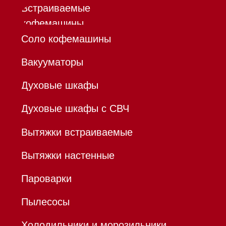
бытовой техники Miele
ИП Осанов Андрей Васильевич
ИНН 780532423092
ОГРНИП 320784700155889
Р/с 40802810701500116757
В ТОЧКА ПАО БАНКА "ФК
ОТКРЫТИЕ"
К/с 30101810845250000999
БИК 044525999
Hello@mieles.ru
Договор
оферты
Политика конфиденциальности
Все права защищены 2026
®
Разработка сайта - Ильшат
Сахапов
*Instagram принадлежит компании Meta,
признанной экстремистской организацией и
запрещенной в РФ