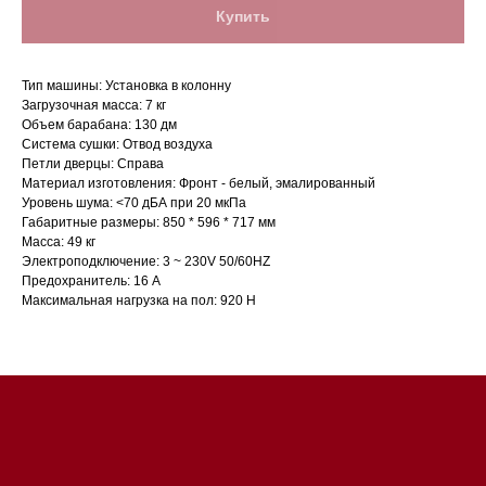
Купить
Тип машины: Установка в колонну
Загрузочная масса: 7 кг
Объем барабана: 130 дм
Система сушки: Отвод воздуха
Петли дверцы: Справа
Материал изготовления: Фронт - белый, эмалированный
Уровень шума: <70 дБА при 20 мкПа
Габаритные размеры: 850 * 596 * 717 мм
Магазин в Санкт-Петербурге
Масса: 49 кг
Электроподключение: 3 ~ 230V 50/60HZ
Магазин расположен по
Предохранитель: 16 A
адресу: Санкт-Петербург,
Максимальная нагрузка на пол: 920 Н
Московский проспект, 205
Магазин работает
ежедневно с 09:00 до
20:00
Обработка заказов через сайт
происходит в круглосуточном
режиме