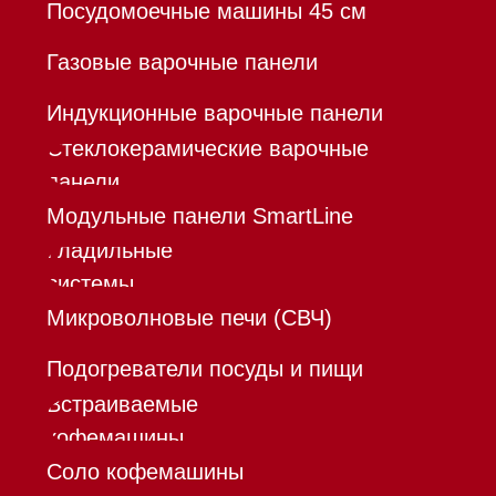
Команда
Шоурум
Trade-In
Инвестиции
Дизайнерам и архитекторам
Контакты
Mieles - поставщик
бытовой техники Miele
ИП Осанов Андрей Васильевич
ИНН 780532423092