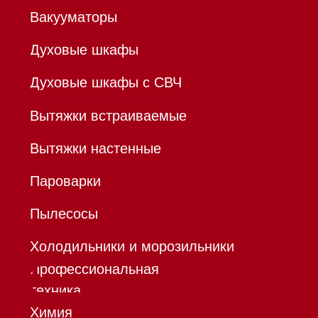
ОГРНИП 320784700155889
Р/с 40802810701500116757
В ТОЧКА ПАО БАНКА "ФК
ОТКРЫТИЕ"
К/с 30101810845250000999
БИК 044525999
Hello@mieles.ru
Договор
оферты
Политика конфиденциальности
Все права защищены 2026
®
Разработка сайта - Ильшат
Сахапов
*Instagram принадлежит компании Meta,
признанной экстремистской организацией и
запрещенной в РФ