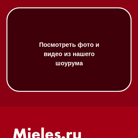
Посудомоечные машины 45 см
Газовые варочные панели
Индукционные варочные панели
Стеклокерамические варочные
панели
Модульные панели SmartLine
Гладильные
системы
Микроволновые печи (СВЧ)
Подогреватели посуды и пищи
Встраиваемые
кофемашины
Соло кофемашины
Вакууматоры
Духовые шкафы
Духовые шкафы с СВЧ
Вытяжки встраиваемые