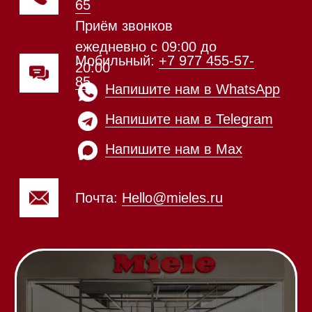
Каталог
Стиральные машины
Стирально-сушильные машины
Сушильные машины
Посудомоечные машины
Посудомоечные машины 60 см
Посудомоечные машины 45 см
Газовые варочные панели
Индукционные варочные панели
Стеклокерамические варочные
панели
Модульные панели SmartLine
Гладильные
системы
Микроволновые печи (СВЧ)