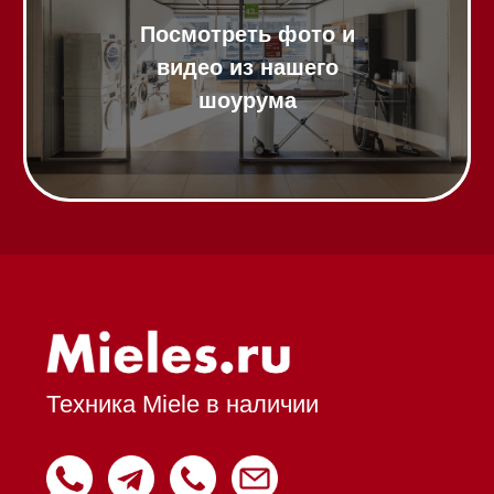
Подогреватели посуды и пищи
Встраиваемые
кофемашины
Соло кофемашины
Вакууматоры
Духовые шкафы
Духовые шкафы с СВЧ
Вытяжки встраиваемые
Вытяжки настенные
Пароварки
Пылесосы
Холодильники и морозильники
Профессиональная
техника
Химия