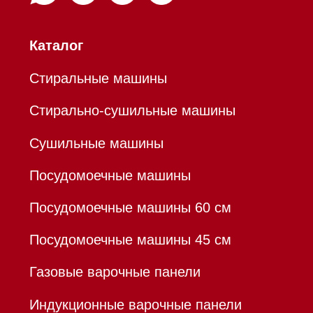
Аксессуары
Уценка
Вопрос-ответ
Гарантия
Кредит
Доставка
Франшиза
Команда
Шоурум
Trade-In
Инвестиции
Дизайнерам и архитекторам