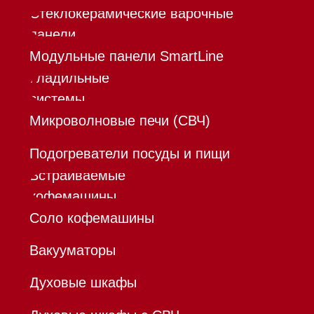
Контакты
Mieles - поставщик
бытовой техники Miele
ИП Осанов Андрей Васильевич
ИНН 780532423092
ОГРНИП 320784700155889
Р/с 40802810701500116757
В ТОЧКА ПАО БАНКА "ФК
ОТКРЫТИЕ"
К/с 30101810845250000999
БИК 044525999
Hello@mieles.ru
Договор
оферты
Политика конфиденциальности