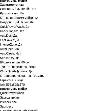
Программы мойки
Характеристики
Сенсорный дисплей: Нет
Русский язык: Да
Кол-во программ мойки: 12
Поддон 3D MultiFlex: Да
QuickPowerWash: Да
Knock2open: Нет
AutoDos: Да
EcoPower: Да
IntenseZone: Да
AutoOpen: Да
AutoClose: Нет
SensorDry: Да
Ширина ниши: 60 см
Тип: Полновстраиваемая
Wi-Fi / Miele@home: Да
Страна производства: Германия
Гарантия: 2 года
lwh: 598x805x570
Программы мойки
QuickPowerWash
Экстра тихая
IntenseZone
Экспресс