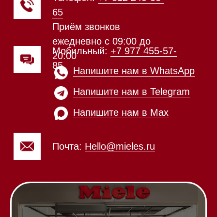
Каталог
Стиральные машины
Стирально-сушильные машины
Сушильные машины
Посудомоечные машины
Посудомоечные машины 60 см
Посудомоечные машины 45 см
Газовые варочные панели
Индукционные варочные панели
Стеклокерамические варочные
панели
Модульные панели SmartLine
Гладильные
системы