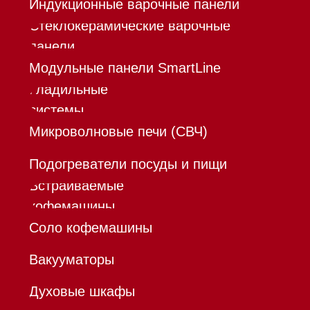
Контакты
Mieles - поставщик
бытовой техники Miele
ИП Осанов Андрей Васильевич
ИНН 780532423092
ОГРНИП 320784700155889
Р/с 40802810701500116757
В ТОЧКА ПАО БАНКА "ФК
ОТКРЫТИЕ"
К/с 30101810845250000999
БИК 044525999
Hello@mieles.ru
Договор
оферты