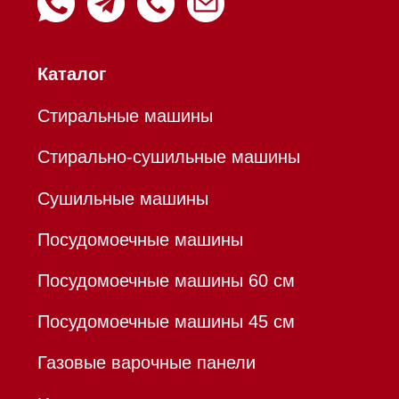
Аксессуары
Уценка
Вопрос-ответ
Гарантия
Кредит
Доставка
Франшиза
Команда
Шоурум
Trade-In
Инвестиции
Дизайнерам и архитекторам