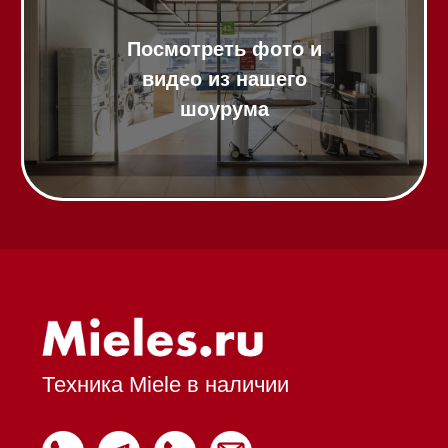
Микроволновые печи (СВЧ)
Подогреватели посуды и пищи
Встраиваемые
кофемашины
Соло кофемашины
Вакууматоры
Духовые шкафы
Духовые шкафы с СВЧ
Вытяжки встраиваемые
Вытяжки настенные
Пароварки
Пылесосы
Холодильники и морозильники
Профессиональная
техника
Химия