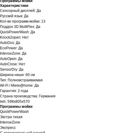
Программы мойки
Характеристики
Сенсорный дисплей: Да
Русский язык: Да
Кол-во программ мойки: 13
Поддон 3D MultiFlex: Да
QuickPowerWash: Да
Knock2open: Нет
AutoDos: Да
EcoPower: Да
IntenseZone: Да
AutoOpen: Да
AutoClose: Нет
SensorDry: Да
Ширина ниши: 60 см
Тип: Полновстраиваемая
Wi-Fi / Miele@home: Да
Гарантия: 2 года
Страна производства: Германия
lwh: 598x805x570
Программы мойки
QuickPowerWash
Экстра тихая
IntenseZone
Экспресс