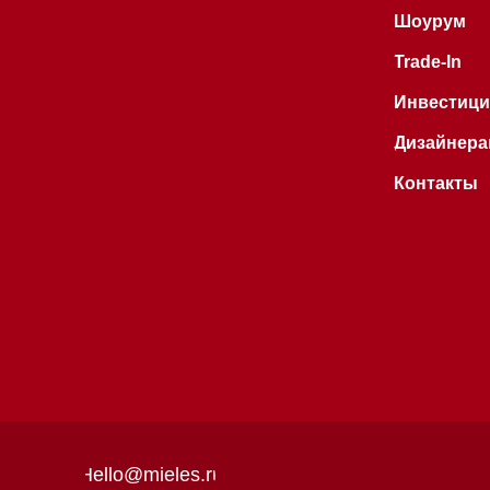
Hello@mieles.ru
Договор
оферты
Все права защищены 2026
®
Политика
конфиденциальности
Разработка сайта - Ильшат
Сахапов