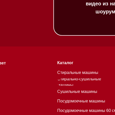
Стиральные машины
Стирально-сушильные
машины
Сушильные машины
Посудомоечные машины
Посудомоечные машины 60 см
Посудомоечные машины 45 см
Газовые варочные панели
Индукционные варочные панели
Стеклокерамические варочные
хитекторам
панели
Модульные панели SmartLine
Гладильные
системы
Микроволновые печи (СВЧ)
Подогреватели посуды и пищи
Встраиваемые