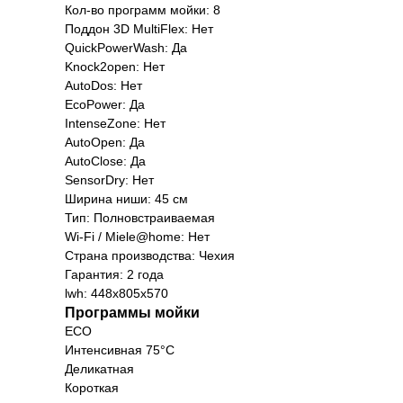
Кол-во программ мойки: 8
Поддон 3D MultiFlex: Нет
QuickPowerWash: Да
Knock2open: Нет
AutoDos: Нет
EcoPower: Да
IntenseZone: Нет
AutoOpen: Да
AutoClose: Да
SensorDry: Нет
Ширина ниши: 45 см
Мага
Тип: Полновстраиваемая
Wi-Fi / Miele@home: Нет
Санк
Страна производства: Чехия
просп
Гарантия: 2 года
lwh: 448x805x570
Программы мойки
ECO
Интенсивная 75°C
Деликатная
Короткая