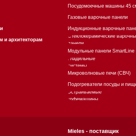
кофемашины
Mieles - поставщик
бытовой техники Miele
ИП Осанов Андрей Васильевич
ИНН 780532423092
ОГРНИП 320784700155889
Р/с 40802810701500116757
В ТОЧКА ПАО БАНКА "ФК ОТКРЫТИЕ"
К/с 30101810845250000999
БИК 044525999