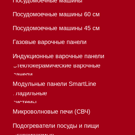
Доставка
Франшиза
Команда
Шоурум
Trade-In
Инвестиции
Дизайнерам и архитекторам
Контакты
Mieles - поставщик
бытовой техники Miele