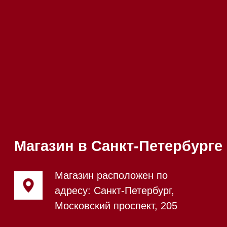
происходит в круглосуточном
режиме
Телефон:
+7 812 245-33-
65
Приём звонков
ежедневно с 09:00 до
Мобильный:
+7 977 455-57-
20:00
85
Напишите нам в WhatsApp
Напишите нам в Telegram
Напишите нам в Max
Почта:
Hello@mieles.ru
Посмотреть фото и
видео из нашего