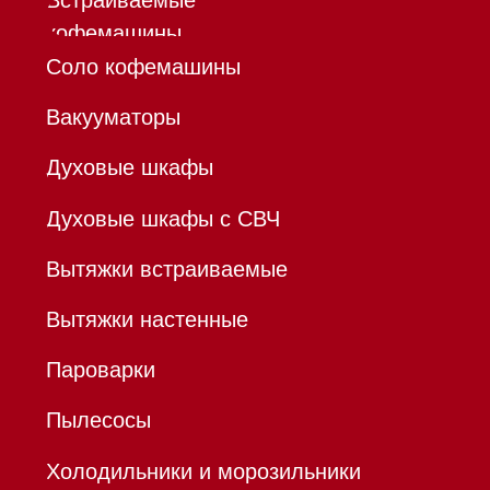
ИП Осанов Андрей Васильевич
ИНН 780532423092
ОГРНИП 320784700155889
Р/с 40802810701500116757
В ТОЧКА ПАО БАНКА "ФК
ОТКРЫТИЕ"
К/с 30101810845250000999
БИК 044525999
Hello@mieles.ru
Договор
оферты
Политика конфиденциальности
Все права защищены 2026
®
Разработка сайта - Ильшат
Сахапов
*Instagram принадлежит компании Meta,
признанной экстремистской организацией и
запрещенной в РФ