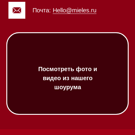
Посудомоечные машины
Посудомоечные машины 60 см
Посудомоечные машины 45 см
Газовые варочные панели
Индукционные варочные панели
Стеклокерамические варочные
панели
Модульные панели SmartLine
Гладильные
системы
Микроволновые печи (СВЧ)
Подогреватели посуды и пищи
Встраиваемые
кофемашины
Соло кофемашины
Вакууматоры
Духовые шкафы