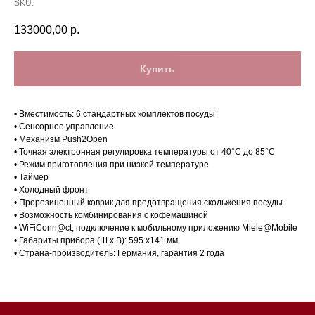
SKU:
133000,00
р.
Купить
• Вместимость: 6 стандартных комплектов посуды
• Сенсорное управление
• Механизм Push2Open
• Точная электронная регулировка температуры от 40°C до 85°С
• Режим приготовления при низкой температуре
• Таймер
Магазин в Санкт-Петербурге
• Холодный фронт
• Прорезиненный коврик для предотвращения скольжения посуды
• Возможность комбинирования с кофемашиной
Магазин расположен по
• WiFiConn@ct, подключение к мобильному приложению Miele@Mobile
адресу: Санкт-Петербург,
• Габариты прибора (Ш х В): 595 х141 мм
Московский проспект, 205
• Страна-производитель: Германия, гарантия 2 года
Магазин работает
ежедневно с 09:00 до
20:00
Обработка заказов через сайт