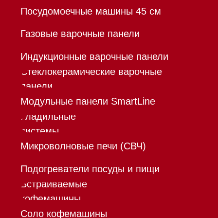
Команда
Шоурум
Trade-In
Инвестиции
Дизайнерам и архитекторам
Контакты
Mieles - поставщик
бытовой техники Miele
ИП Осанов Андрей Васильевич
ИНН 780532423092