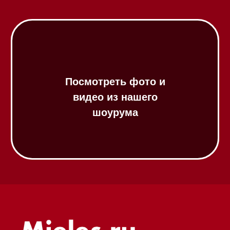
Посудомоечные машины 45 см
Газовые варочные панели
Индукционные варочные панели
Стеклокерамические варочные
панели
Модульные панели SmartLine
Гладильные
системы
Микроволновые печи (СВЧ)
Подогреватели посуды и пищи
Встраиваемые
кофемашины
Соло кофемашины
Вакууматоры
Духовые шкафы
Духовые шкафы с СВЧ
Вытяжки встраиваемые