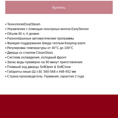
Купить
• ТехнологияDualSteam
• Управление с помощью сенсорных кнопок EasySensor
• Объем 40 л, 4 уровня
• Разнообразные автоматические программы
• Функция поддержания блюда теплым Keeping warm
• Регулировка температуры от 40°C до 100°C
• Дверца со стеклом CleanGlass
Магазин в Санкт-Петербурге
• Система охлаждения, холодный фронт
• Запас воды примерно на 90 минут приготовления
• Плавный ход дверцы SoftOpen & SoftClose
Магазин расположен по
• Габариты ниши (Ш х В): 560-568 х 448-452 мм
адресу: Санкт-Петербург,
• Страна-производитель: Германия, гарантия 2 года
Московский проспект, 205
Магазин работает
ежедневно с 09:00 до
20:00
Обработка заказов через сайт
происходит в круглосуточном
режиме