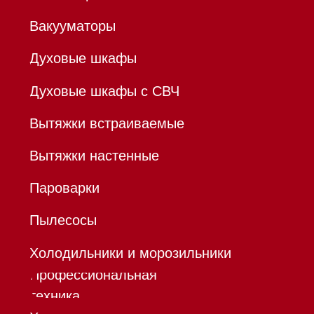
ОГРНИП 320784700155889
Р/с 40802810701500116757
В ТОЧКА ПАО БАНКА "ФК
ОТКРЫТИЕ"
К/с 30101810845250000999
БИК 044525999
Hello@mieles.ru
Договор
оферты
Политика конфиденциальности
Все права защищены 2026
®
Разработка сайта - Ильшат
Сахапов
*Instagram принадлежит компании Meta,
признанной экстремистской организацией и
запрещенной в РФ