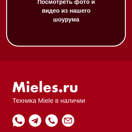
Подогреватели посуды и пищи
Встраиваемые
кофемашины
Соло кофемашины
Вакууматоры
Духовые шкафы
Духовые шкафы с СВЧ
Вытяжки встраиваемые
Вытяжки настенные
Пароварки
Пылесосы
Холодильники и морозильники
Профессиональная
техника
Химия
Аксессуары