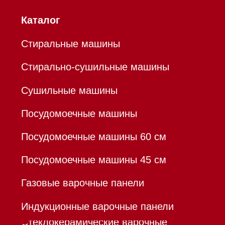
Уценка
Вопрос-ответ
Гарантия
Кредит
Доставка
Франшиза
Команда
Шоурум
Trade-In
Инвестиции
Дизайнерам и архитекторам
Контакты