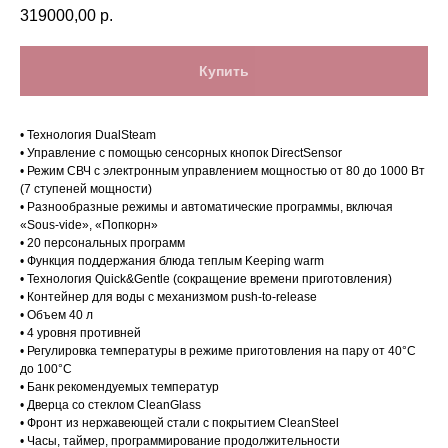
319000,00
р.
Купить
• Технология DualSteam
• Управление с помощью сенсорных кнопок DirectSensor
• Режим СВЧ с электронным управлением мощностью от 80 до 1000 Вт
(7 ступеней мощности)
• Разнообразные режимы и автоматические программы, включая
«Sous-vide», «Попкорн»
• 20 персональных программ
• Функция поддержания блюда теплым Keeping warm
• Технология Quick&Gentle (сокращение времени приготовления)
• Контейнер для воды с механизмом push-to-release
• Объем 40 л
• 4 уровня противней
• Регулировка температуры в режиме приготовления на пару от 40°C
до 100°C
• Банк рекомендуемых температур
• Дверца со стеклом CleanGlass
• Фронт из нержавеющей стали с покрытием CleanSteel
Магазин в Санкт-Петербурге
• Часы, таймер, программирование продолжительности