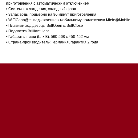
приготовления с автоматическим отключением
Магазин расположен по
• Система охлаждения, холодный фронт
адресу: Санкт-Петербург,
• Запас воды примерно на 90 минут приготовления
• WiFiConn@ct, подключение к мобильному приложению Miele@Mobile
Московский проспект, 205
• Плавный ход дверцы SoftOpen & SoftClose
• Подсветка BrilliantLight
Магазин работает
• Габариты ниши (Ш х В): 560-568 х 450-452 мм
ежедневно с 09:00 до
• Страна-производитель: Германия, гарантия 2 года
20:00
Обработка заказов через сайт
происходит в круглосуточном
режиме
Телефон:
+7 812 245-33-
65
Приём звонков
ежедневно с 09:00 до
Мобильный:
+7 977 455-57-
20:00
85
Напишите нам в WhatsApp
Напишите нам в Telegram
Напишите нам в Max
Почта:
Hello@mieles.ru