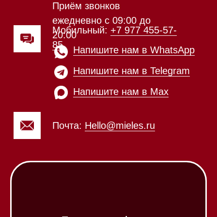
Каталог
Стиральные машины
Стирально-сушильные машины
Сушильные машины
Посудомоечные машины
Посудомоечные машины 60 см
Посудомоечные машины 45 см
Газовые варочные панели
Индукционные варочные панели
Стеклокерамические варочные
панели
Модульные панели SmartLine
Гладильные
системы
Микроволновые печи (СВЧ)