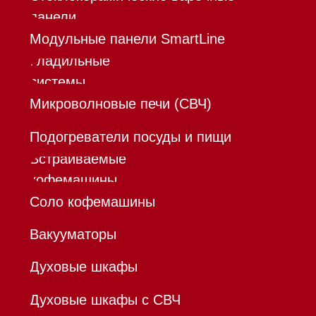
Mieles - поставщик
бытовой техники Miele
ИП Осанов Андрей Васильевич
ИНН 780532423092
ОГРНИП 320784700155889
Р/с 40802810701500116757
В ТОЧКА ПАО БАНКА "ФК
ОТКРЫТИЕ"
К/с 30101810845250000999
БИК 044525999
Hello@mieles.ru
Договор
оферты
Политика конфиденциальности