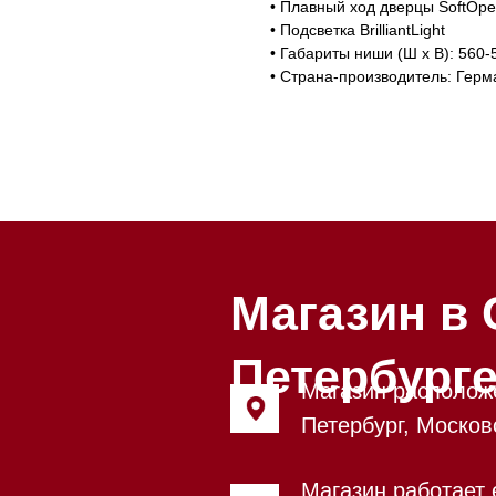
• Плавный ход дверцы SoftOpe
• Подсветка BrilliantLight
• Габариты ниши (Ш х В): 560-
• Страна-производитель: Герм
Магазин в Санкт
Петербурге
Магазин расположен по адрес
Петербург, Московский проспе
Магазин работает ежедневно с
Обработка заказов через сайт
режиме
Телефон:
+7 812 245-33-65
Приём звонков ежедневно с 0