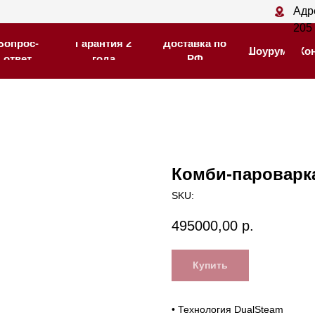
Адрес магазина: С
Адрес магазина: С
205
205
-
-
Гарантия 2
Гарантия 2
Доставка по
Доставка по
Шоурум
Шоурум
Контакты
Контакты
года
года
РФ
РФ
Комби-пароварк
SKU:
495000,00
р.
Купить
• Технология DualSteam