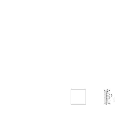
Мага
Санк
просп