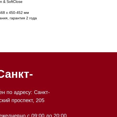
n & SoftClose
568 х 450-452 мм
ания, гарантия 2 года
-
у: Санкт-
кт, 205
 09:00 до 20:00
 происходит в круглосуточном
9:00 до 20:00