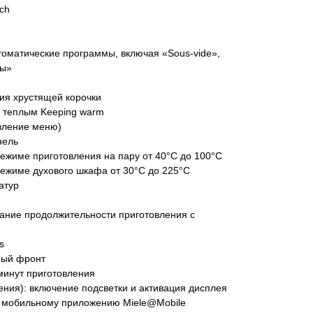
ch
томатические программы, включая «Sous-vide»,
мы»
ния хрустящей корочки
 теплым Keeping warm
овление меню)
нель
режиме приготовления на пару от 40°C до 100°C
режиме духового шкафа от 30°C до 225°C
с 09:00 до 20:00
айт происходит в круглосуточном
атур
вание продолжительности приготовления с
s
ный фронт
минут приготовления
5
жения): включение подсветки и активация дисплея
к мобильному приложению Miele@Mobile