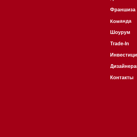
Hello@mieles.ru
Договор
оферты
Все права защищены 2026
®
Политика
конфиденциальности
Разработка сайта - Ильшат
Сахапов