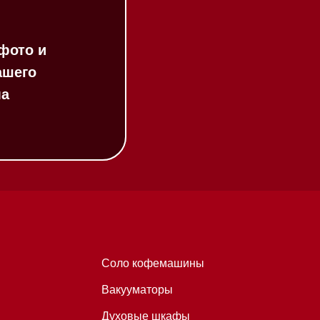
Соло кофемашины
Вакууматоры
Духовые шкафы
Духовые шкафы с СВЧ
Вытяжки встраиваемые
Вытяжки настенные
Пароварки
Пылесосы
Холодильники и морозильники
Профессиональная
техника