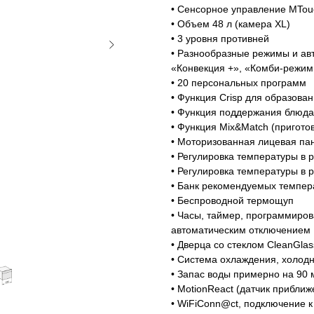
• Сенсорное управление MTou
• Объем 48 л (камера XL)
• 3 уровня противней
• Разнообразные режимы и ав
«Конвекция +», «Комби-режи
• 20 персональных программ
• Функция Crisp для образова
• Функция поддержания блюда
• Функция Mix&Match (пригот
• Моторизованная лицевая па
• Регулировка температуры в 
• Регулировка температуры в 
Магазин работает ежедневно 
Обработка заказов через с
• Банк рекомендуемых темпер
• Беспроводной термощуп
режиме
• Часы, таймер, программиро
автоматическим отключением
• Дверца со стеклом CleanGlas
зин расположен по адресу:
• Система охлаждения, холод
• Запас воды примерно на 90 
т-Петербург, Московский
Мобильный:
+7 977 455-57-8
• MotionReact (датчик прибли
ект, 205
• WiFiConn@ct, подключение 