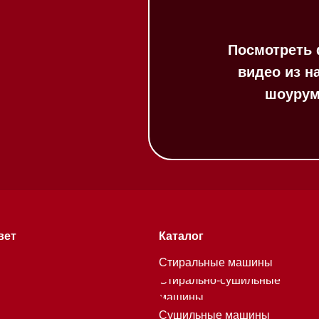
Каталог
Стиральные машины
Стирально-сушильные
машины
Сушильные машины
Посудомоечные машины
Посудомоечные машины 60 см
Посудомоечные машины 45 см
Газовые варочные панели
Индукционные варочные панели
Стеклокерамические варочные
хитекторам
панели
Модульные панели SmartLine