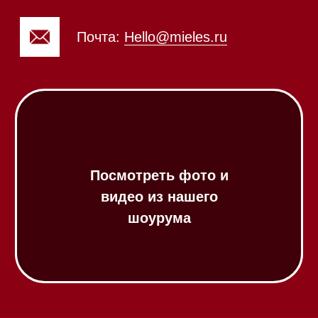
Посудомоечные машины
Посудомоечные машины 60 см
Посудомоечные машины 45 см
Газовые варочные панели
Индукционные варочные панели
Стеклокерамические варочные
панели
Модульные панели SmartLine
Гладильные
системы
Микроволновые печи (СВЧ)
Подогреватели посуды и пищи
Встраиваемые
кофемашины
Соло кофемашины
Вакууматоры
Духовые шкафы