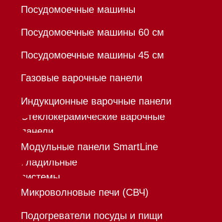
Доставка
Франшиза
Команда
Шоурум
Trade-In
Инвестиции
Дизайнерам и архитекторам
Контакты
Mieles - поставщик