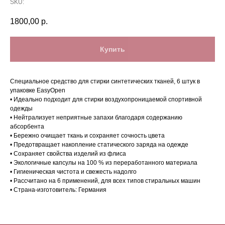
SKU:
1800,00
р.
Купить
Специальное средство для стирки синтетических тканей, 6 штук в
упаковке EasyOpen
• Идеально подходит для стирки воздухопроницаемой спортивной
одежды
• Нейтрализует неприятные запахи благодаря содержанию
абсорбента
• Бережно очищает ткань и сохраняет сочность цвета
Магазин в Санкт-Петербурге
• Предотвращает накопление статического заряда на одежде
• Сохраняет свойства изделий из флиса
Магазин расположен по
• Экологичные капсулы на 100 % из переработанного материала
• Гигиеническая чистота и свежесть надолго
адресу: Санкт-Петербург,
• Рассчитано на 6 применений, для всех типов стиральных машин
Московский проспект, 205
• Страна-изготовитель: Германия
Магазин работает
ежедневно с 09:00 до