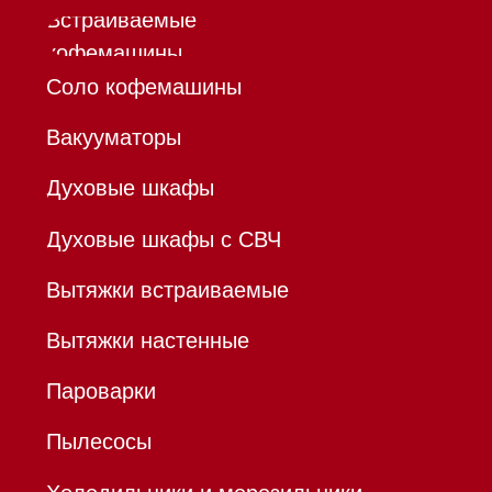
бытовой техники Miele
ИП Осанов Андрей Васильевич
ИНН 780532423092
ОГРНИП 320784700155889
Р/с 40802810701500116757
В ТОЧКА ПАО БАНКА "ФК
ОТКРЫТИЕ"
К/с 30101810845250000999
БИК 044525999
Hello@mieles.ru
Договор
оферты
Политика конфиденциальности
Все права защищены 2026
®
Разработка сайта - Ильшат
Сахапов
*Instagram принадлежит компании Meta,
признанной экстремистской организацией и
запрещенной в РФ