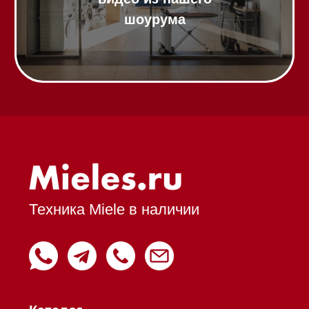
Модульные панели SmartLine
Гладильные
системы
Микроволновые печи (СВЧ)
Подогреватели посуды и пищи
Встраиваемые
кофемашины
Соло кофемашины
Вакууматоры
Духовые шкафы
Духовые шкафы с СВЧ
Вытяжки встраиваемые
Вытяжки настенные
Пароварки
Пылесосы
Холодильники и морозильники