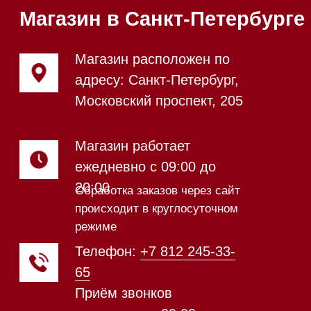
Напишите нам в Telegram
Напишите нам в Max
Почта:
Hello@mieles.ru
Посмотреть фото и
видео из нашего
шоурума