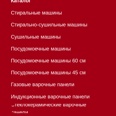
Профессиональная
техника
Химия
Аксессуары
Уценка
Вопрос-ответ
Гарантия
Кредит
Доставка
Франшиза
Команда
Шоурум
Trade-In