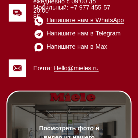
Техника Miele в наличии
Каталог
Стиральные машины
Стирально-сушильные машины
Сушильные машины
Посудомоечные машины
Посудомоечные машины 60 см
Посудомоечные машины 45 см
Газовые варочные панели
Индукционные варочные панели
Стеклокерамические варочные
панели