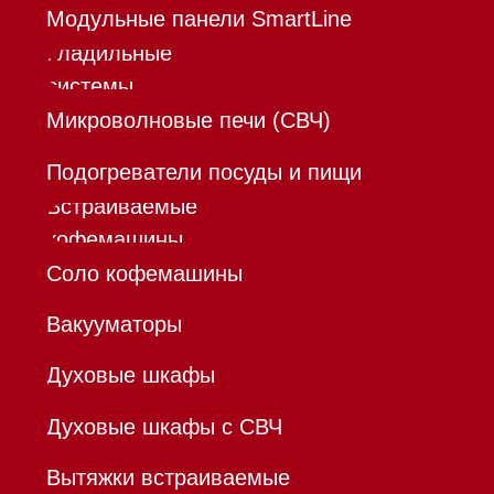
Инвестиции
Дизайнерам и архитекторам
Контакты
Mieles - поставщик
бытовой техники Miele
ИП Осанов Андрей Васильевич
ИНН 780532423092
ОГРНИП 320784700155889
Р/с 40802810701500116757
В ТОЧКА ПАО БАНКА "ФК
ОТКРЫТИЕ"
К/с 30101810845250000999
БИК 044525999
Hello@mieles.ru