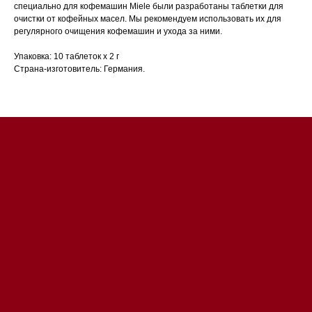
специально для кофемашин Miele были разработаны таблетки для
очистки от кофейных масел. Мы рекомендуем использовать их для
регулярного очищения кофемашин и ухода за ними.
Магазин в Санкт-Петербурге
Упаковка: 10 таблеток х 2 г
Страна-изготовитель: Германия.
Магазин расположен по
адресу: Санкт-Петербург,
Московский проспект, 205
Магазин работает
ежедневно с 09:00 до
20:00
Обработка заказов через сайт
происходит в круглосуточном
режиме
Телефон:
+7 812 245-33-
65
Приём звонков
ежедневно с 09:00 до
Мобильный:
+7 977 455-57-
20:00
85
Напишите нам в WhatsApp