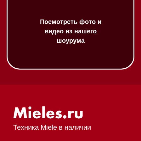
Индукционные варочные панели
Стеклокерамические варочные
панели
Модульные панели SmartLine
Гладильные
системы
Микроволновые печи (СВЧ)
Подогреватели посуды и пищи
Встраиваемые
кофемашины
Соло кофемашины
Вакууматоры
Духовые шкафы
Духовые шкафы с СВЧ
Вытяжки встраиваемые
Вытяжки настенные
Пароварки