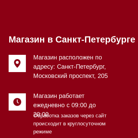
ежедневно с 09:00 до
Мобильный:
+7 977 455-57-
20:00
85
Напишите нам в WhatsApp
Напишите нам в Telegram
Напишите нам в Max
Почта:
Hello@mieles.ru
Посмотреть фото и
видео из нашего
шоурума