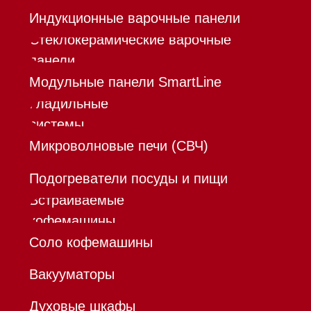
Шоурум
Trade-In
Инвестиции
Дизайнерам и архитекторам
Контакты
Mieles - поставщик
бытовой техники Miele
ИП Осанов Андрей Васильевич
ИНН 780532423092
ОГРНИП 320784700155889
Р/с 40802810701500116757
В ТОЧКА ПАО БАНКА "ФК