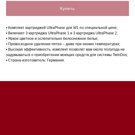
Купить
• Комплект картриджей UltraPhase для W1 по специальной цене;
• Включает 3 картриджа UltraPhase 1 и 3 картриджа UltraPhase 2;
• Яркое цветное и ослепительно белоснежное белье;
• Превосходное удаление пятен – даже при низких температурах;
Магазин в Санкт-Петербурге
• Высокая эффективность: комплект позволит вам около полугода не
задумываться о приобретении моющих средств для системы TwinDos;
Магазин расположен по
• Страна-изготовитель: Германия.
адресу: Санкт-Петербург,
Московский проспект, 205
Магазин работает
ежедневно с 09:00 до
20:00
Обработка заказов через сайт
происходит в круглосуточном
режиме
Телефон:
+7 812 245-33-
65
Приём звонков