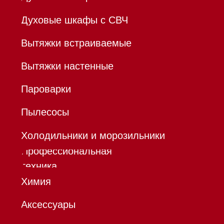
ОТКРЫТИЕ"
К/с 30101810845250000999
БИК 044525999
Hello@mieles.ru
Договор
оферты
Политика конфиденциальности
Все права защищены 2026
®
Разработка сайта - Ильшат
Сахапов
*Instagram принадлежит компании Meta,
признанной экстремистской организацией и
запрещенной в РФ