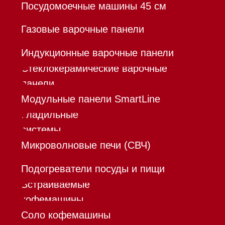
Команда
Шоурум
Trade-In
Инвестиции
Дизайнерам и архитекторам
Контакты
Mieles - поставщик
бытовой техники Miele
ИП Осанов Андрей Васильевич
ИНН 780532423092