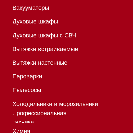
ОГРНИП 320784700155889
Р/с 40802810701500116757
В ТОЧКА ПАО БАНКА "ФК
ОТКРЫТИЕ"
К/с 30101810845250000999
БИК 044525999
Hello@mieles.ru
Договор
оферты
Политика конфиденциальности
Все права защищены 2026
®
Разработка сайта - Ильшат
Сахапов
*Instagram принадлежит компании Meta,
признанной экстремистской организацией и
запрещенной в РФ