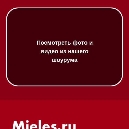
Посудомоечные машины 45 см
Газовые варочные панели
Индукционные варочные панели
Стеклокерамические варочные
панели
Модульные панели SmartLine
Гладильные
системы
Микроволновые печи (СВЧ)
Подогреватели посуды и пищи
Встраиваемые
кофемашины
Соло кофемашины
Вакууматоры
Духовые шкафы
Духовые шкафы с СВЧ
Вытяжки встраиваемые