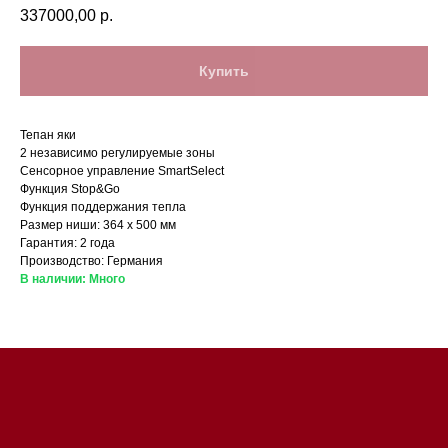
337000,00
р.
Купить
Тепан яки
2 независимо регулируемые зоны
Сенсорное управление SmartSelect
Функция Stop&Go
Магазин в Санкт-Петербурге
Функция поддержания тепла
Размер ниши: 364 х 500 мм
Гарантия: 2 года
Магазин расположен по
Производство: Германия
адресу: Санкт-Петербург,
В наличии: Много
Московский проспект, 205
Магазин работает
ежедневно с 09:00 до
20:00
Обработка заказов через сайт
происходит в круглосуточном
режиме