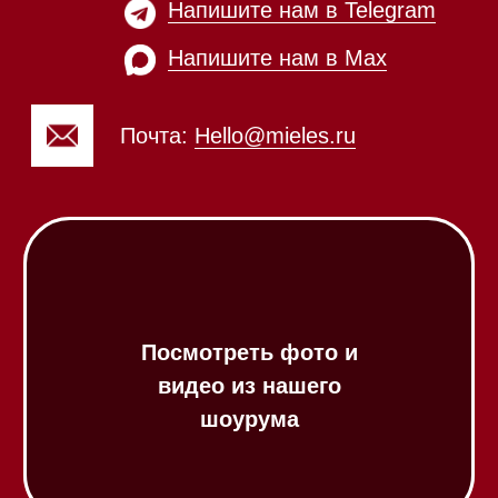
Сушильные машины
Посудомоечные машины
Посудомоечные машины 60 см
Посудомоечные машины 45 см
Газовые варочные панели
Индукционные варочные панели
Стеклокерамические варочные
панели
Модульные панели SmartLine
Гладильные
системы
Микроволновые печи (СВЧ)
Подогреватели посуды и пищи
Встраиваемые
кофемашины
Соло кофемашины