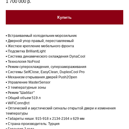
1 700 000
р.
Купить
• Встраиваемый холодильник-морозильник
• Дверной упор правый, переставляемый
• Жесткое крепление мебельного фронта
• Подсветка BrilliantLight
• Система динамического охлаждения DynaCool
• Технология NoFrost
• Режим суперохлаждения, суперзамораживания
• Системы SelfClose, EasyClean, DuplexCool Pro
• Механизм открывания дверей Push2Open
• Управление MasterSensor
• 3 температурные зоны
• Режим "Шаббат"
Магазин в Санкт-Петербурге
• Общий объем 519 л
• WiFiConn@ct
Магазин расположен по
• Оптический и акустический сигналы открытой двери и изменения
температуры
адресу: Санкт-Петербург,
• Габариты ниши: 915-918 x 2134-2164 x 629 мм
Московский проспект, 205
• Страна-производитель: Турция