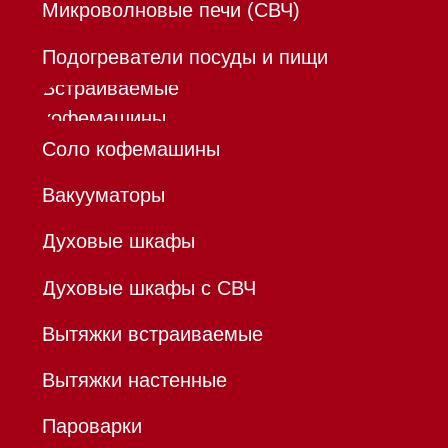
Mieles - поставщик
бытовой техники Miele
ИП Осанов Андрей Васильевич
ИНН 780532423092
ОГРНИП 320784700155889
Р/с 40802810701500116757
В ТОЧКА ПАО БАНКА "ФК
ОТКРЫТИЕ"
К/с 30101810845250000999
БИК 044525999
Hello@mieles.ru
Договор
оферты
Политика конфиденциальности
Все права защищены 2026
®
Разработка сайта - Ильшат
Сахапов