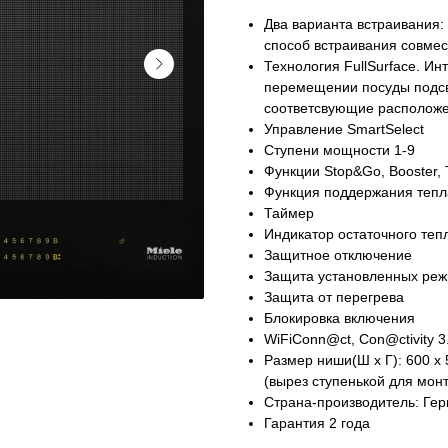
Два варианта встраивания:
способ встраивания совмес
Технология FullSurface. И
перемещении посуды подс
соответсвующие располож
Управление SmartSelect
Ступени мощности 1-9
Функции Stop&Go, Booster, 
Магазин работает ежедневно 
Обработка заказов через с
Функция поддержания тепл
режиме
Таймер
Индикатор остаточного теп
Защитное отключение
Защита установленных ре
зин расположен по адресу:
Защита от перегрева
т-Петербург, Московский
Блокировка включения
Мобильный:
+7 977 455-57-8
WiFiConn@ct, Con@ctivity 3
ект, 205
Размер ниши(Ш x Г): 600 х 
(вырез ступенькой для мон
Страна-производитель: Ге
Гарантия 2 года