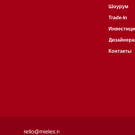
Hello@mieles.ru
Договор
оферты
Все права защищены 2026
®
Политика
конфиденциальности
Разработка сайта - Ильшат
Сахапов