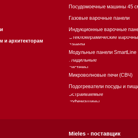
Подогреватели посуды и пищи
Встраиваемые
кофемашины
Mieles - поставщик
бытовой техники Miele
ИП Осанов Андрей Васильевич
ИНН 780532423092
ОГРНИП 320784700155889
Р/с 40802810701500116757
В ТОЧКА ПАО БАНКА "ФК ОТКРЫТИЕ"
К/с 30101810845250000999
БИК 044525999