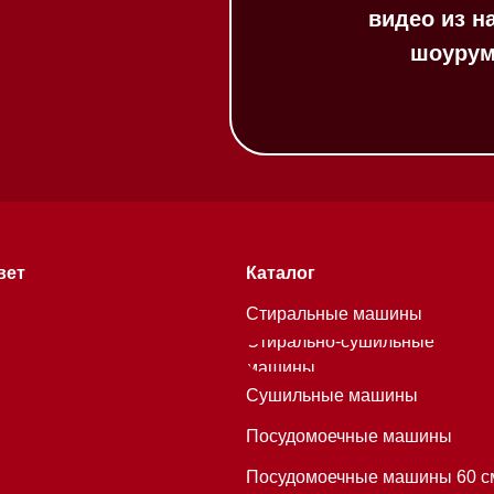
Каталог
Стиральные машины
Стирально-сушильные
машины
Сушильные машины
Посудомоечные машины
Посудомоечные машины 60 см
Посудомоечные машины 45 см
Газовые варочные панели
Индукционные варочные панели
Стеклокерамические варочные
хитекторам
панели
Модульные панели SmartLine
Гладильные
системы
Микроволновые печи (СВЧ)