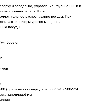
 сверху и заподлицо, управление, глубина ниши и
тимы с линейкой SmartLine
нтеллектуальное распознавание посуды. При
вечиваются цифры уровня мощности,
ению посуды
TwinBooster
с 09:00 до 20:00
айт происходит в круглосуточном
а
ла
жимов
5
.0
500 (при монтаже сверху)или 600/624 x 500/524
тажа заподлицо) мм
рмания