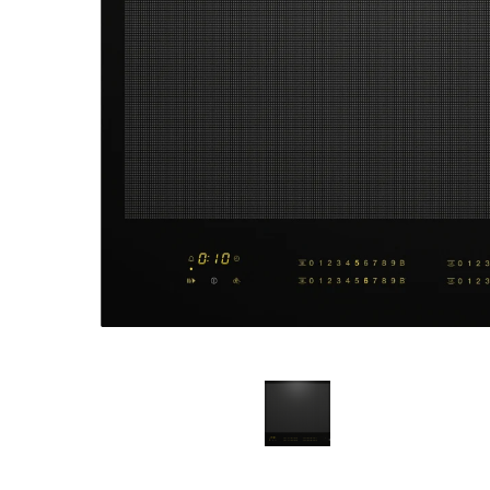
Мага
Санк
просп