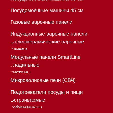
Франшиза
Команда
Шоурум
Trade-In
Инвестиции
Дизайнерам и архитекторам
Контакты
Mieles - поставщик
бытовой техники Miele
ИП Осанов Андрей Васильевич