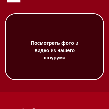
Посудомоечные машины 45 см
Газовые варочные панели
Индукционные варочные панели
Стеклокерамические варочные
панели
Модульные панели SmartLine
Гладильные
системы
Микроволновые печи (СВЧ)
Подогреватели посуды и пищи
Встраиваемые
кофемашины
Соло кофемашины
Вакууматоры
Духовые шкафы
Духовые шкафы с СВЧ