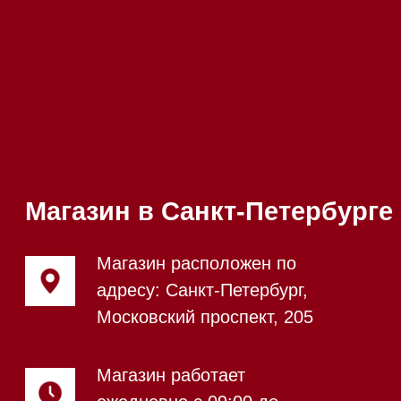
Телефон:
+7 812 245-33-
65
Приём звонков
ежедневно с 09:00 до
Мобильный:
+7 977 455-57-
20:00
85
Напишите нам в WhatsApp
Напишите нам в Telegram
Напишите нам в Max
Почта:
Hello@mieles.ru
Посмотреть фото и
видео из нашего
шоурума