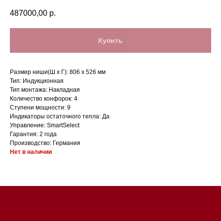
487000,00
р.
Купить
Размер ниши(Ш x Г): 806 х 526 мм
Тип: Индукционная
Тип монтажа: Накладная
Количество конфорок: 4
Ступени мощности: 9
Магазин в Санкт-Петербурге
Индикаторы остаточного тепла: Да
Управление: SmartSelect
Гарантия: 2 года
Магазин расположен по
Производство: Германия
адресу: Санкт-Петербург,
Нет в наличии
Московский проспект, 205
Магазин работает
ежедневно с 09:00 до
20:00
Обработка заказов через сайт
происходит в круглосуточном
режиме