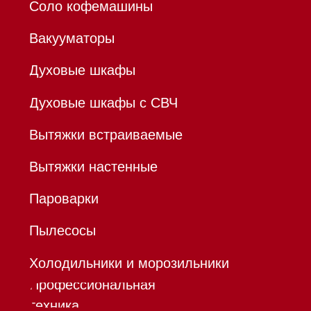
ИНН 780532423092
ОГРНИП 320784700155889
Р/с 40802810701500116757
В ТОЧКА ПАО БАНКА "ФК
ОТКРЫТИЕ"
К/с 30101810845250000999
БИК 044525999
Hello@mieles.ru
Договор
оферты
Политика конфиденциальности
Все права защищены 2026
®
Разработка сайта - Ильшат
Сахапов
*Instagram принадлежит компании Meta,
признанной экстремистской организацией и
запрещенной в РФ