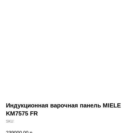
Индукционная варочная панель MIELE
KM7575 FR
SKU:
239000,00
р.