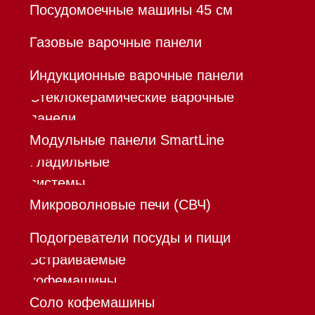
Команда
Шоурум
Trade-In
Инвестиции
Дизайнерам и архитекторам
Контакты
Mieles - поставщик
бытовой техники Miele
ИП Осанов Андрей Васильевич
ИНН 780532423092