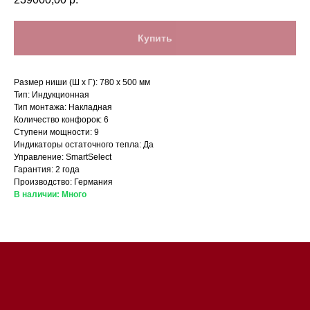
Купить
Размер ниши (Ш x Г): 780 x 500 мм
Тип: Индукционная
Тип монтажа: Накладная
Количество конфорок: 6
Ступени мощности: 9
Магазин в Санкт-Петербурге
Индикаторы остаточного тепла: Да
Управление: SmartSelect
Гарантия: 2 года
Магазин расположен по
Производство: Германия
адресу: Санкт-Петербург,
В наличии: Много
Московский проспект, 205
Магазин работает
ежедневно с 09:00 до
20:00
Обработка заказов через сайт
происходит в круглосуточном
режиме