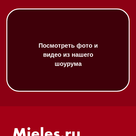
Посудомоечные машины 45 см
Газовые варочные панели
Индукционные варочные панели
Стеклокерамические варочные
панели
Модульные панели SmartLine
Гладильные
системы
Микроволновые печи (СВЧ)
Подогреватели посуды и пищи
Встраиваемые
кофемашины
Соло кофемашины
Вакууматоры
Духовые шкафы
Духовые шкафы с СВЧ
Вытяжки встраиваемые