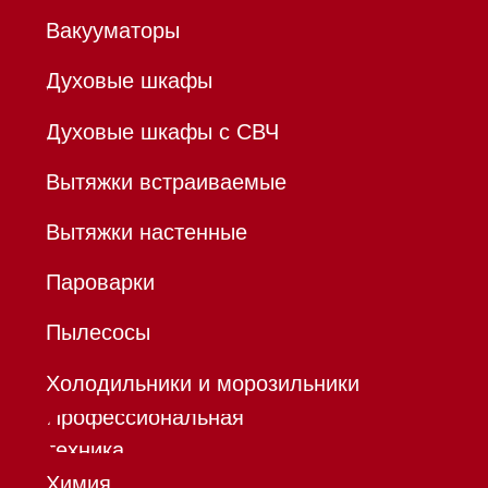
ОГРНИП 320784700155889
Р/с 40802810701500116757
В ТОЧКА ПАО БАНКА "ФК
ОТКРЫТИЕ"
К/с 30101810845250000999
БИК 044525999
Hello@mieles.ru
Договор
оферты
Политика конфиденциальности
Все права защищены 2026
®
Разработка сайта - Ильшат
Сахапов
*Instagram принадлежит компании Meta,
признанной экстремистской организацией и
запрещенной в РФ