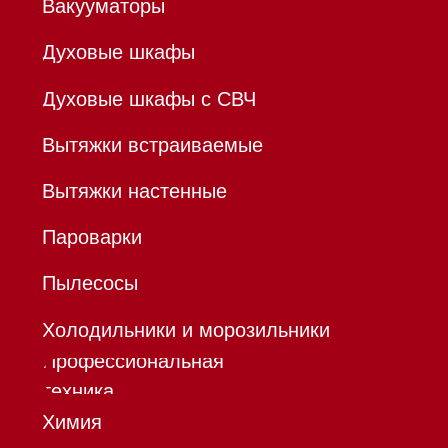
Р/с 40802810701500116757
В ТОЧКА ПАО БАНКА "ФК
ОТКРЫТИЕ"
К/с 30101810845250000999
БИК 044525999
Hello@mieles.ru
Договор
оферты
Политика конфиденциальности
Все права защищены 2026
®
Разработка сайта - Ильшат
Сахапов
*Instagram принадлежит компании Meta,
признанной экстремистской организацией и
запрещенной в РФ