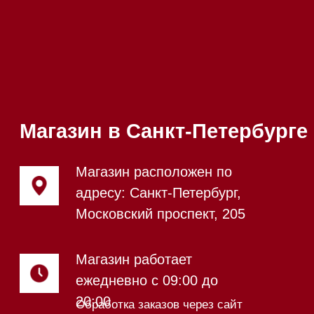
65
Приём звонков
ежедневно с 09:00 до
Мобильный:
+7 977 455-57-
20:00
85
Напишите нам в WhatsApp
Напишите нам в Telegram
Напишите нам в Max
Почта:
Hello@mieles.ru
Посмотреть фото и
видео из нашего
шоурума