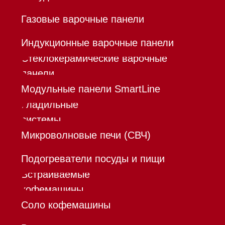
Команда
Шоурум
Trade-In
Инвестиции
Дизайнерам и архитекторам
Контакты
Mieles - поставщик
бытовой техники Miele
ИП Осанов Андрей Васильевич
ИНН 780532423092
ОГРНИП 320784700155889