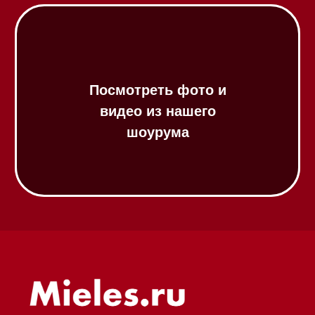
Газовые варочные панели
Индукционные варочные панели
Стеклокерамические варочные
панели
Модульные панели SmartLine
Гладильные
системы
Микроволновые печи (СВЧ)
Подогреватели посуды и пищи
Встраиваемые
кофемашины
Соло кофемашины
Вакууматоры
Духовые шкафы
Духовые шкафы с СВЧ
Вытяжки встраиваемые