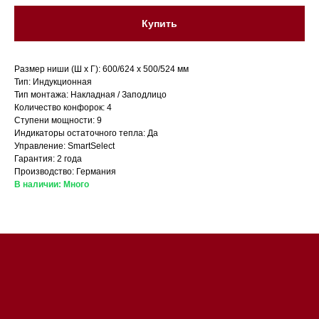
Купить
Размер ниши (Ш x Г): 600/624 x 500/524 мм
Тип: Индукционная
Тип монтажа: Накладная / Заподлицо
Количество конфорок: 4
Ступени мощности: 9
Индикаторы остаточного тепла: Да
Магазин в Санкт-Петербурге
Управление: SmartSelect
Гарантия: 2 года
Магазин расположен по
Производство: Германия
В наличии: Много
адресу: Санкт-Петербург,
Московский проспект, 205
Магазин работает
ежедневно с 09:00 до
20:00
Обработка заказов через сайт
происходит в круглосуточном
режиме
Телефон:
+7 812 245-33-