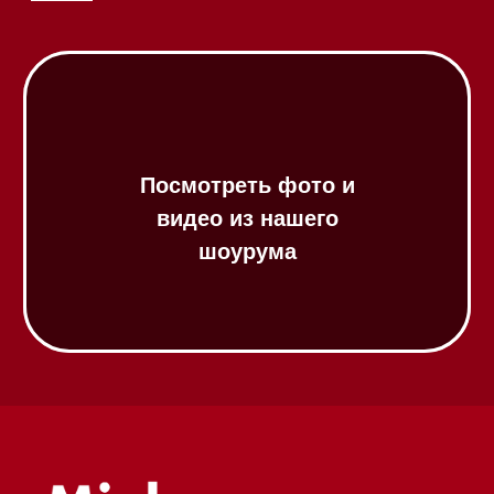
Посудомоечные машины 45 см
Газовые варочные панели
Индукционные варочные панели
Стеклокерамические варочные
панели
Модульные панели SmartLine
Гладильные
системы
Микроволновые печи (СВЧ)
Подогреватели посуды и пищи
Встраиваемые
кофемашины
Соло кофемашины
Вакууматоры
Духовые шкафы
Духовые шкафы с СВЧ