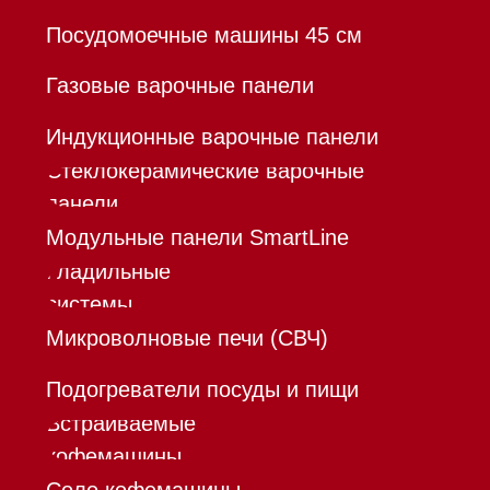
Франшиза
Команда
Шоурум
Trade-In
Инвестиции
Дизайнерам и архитекторам
Контакты
Mieles - поставщик
бытовой техники Miele
ИП Осанов Андрей Васильевич
ИНН 780532423092