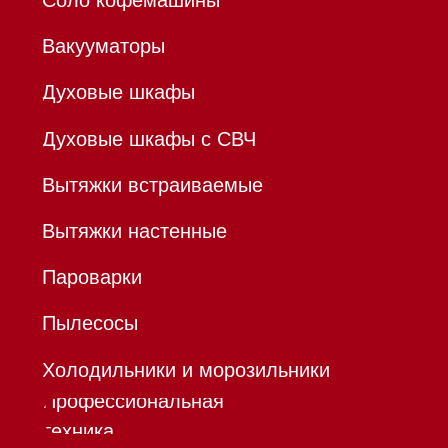
ОГРНИП 320784700155889
Р/с 40802810701500116757
В ТОЧКА ПАО БАНКА "ФК
ОТКРЫТИЕ"
К/с 30101810845250000999
БИК 044525999
Hello@mieles.ru
Договор
оферты
Политика конфиденциальности
Все права защищены 2026
®
Разработка сайта - Ильшат
Сахапов
*Instagram принадлежит компании Meta,
признанной экстремистской организацией и
запрещенной в РФ