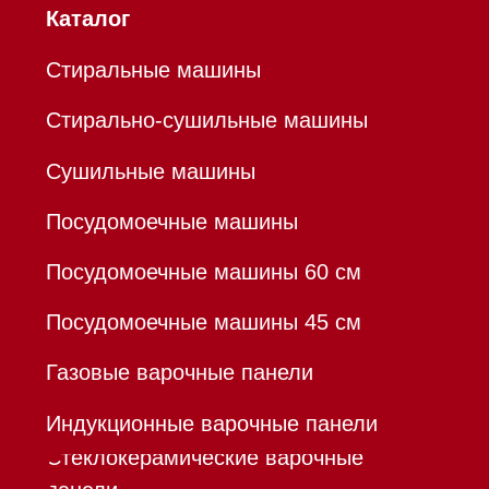
Холодильники и морозильники
Профессиональная
техника
Химия
Аксессуары
Уценка
Вопрос-ответ
Гарантия
Кредит
Доставка
Франшиза
Команда
Шоурум
Trade-In