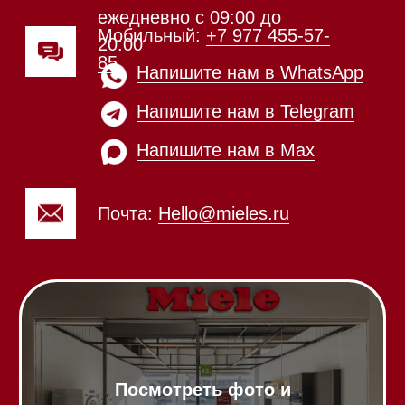
Техника Miele в наличии
Каталог
Стиральные машины
Стирально-сушильные машины
Сушильные машины
Посудомоечные машины
Посудомоечные машины 60 см
Посудомоечные машины 45 см
Газовые варочные панели
Индукционные варочные панели
Стеклокерамические варочные