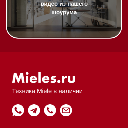
панели
Модульные панели SmartLine
Гладильные
системы
Микроволновые печи (СВЧ)
Подогреватели посуды и пищи
Встраиваемые
кофемашины
Соло кофемашины
Вакууматоры
Духовые шкафы
Духовые шкафы с СВЧ
Вытяжки встраиваемые
Вытяжки настенные
Пароварки
Пылесосы