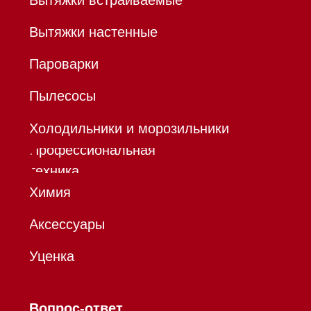
Hello@mieles.ru
Договор
оферты
Политика конфиденциальности
Все права защищены 2026
®
Разработка сайта - Ильшат
Сахапов
*Instagram принадлежит компании Meta,
признанной экстремистской организацией и
запрещенной в РФ