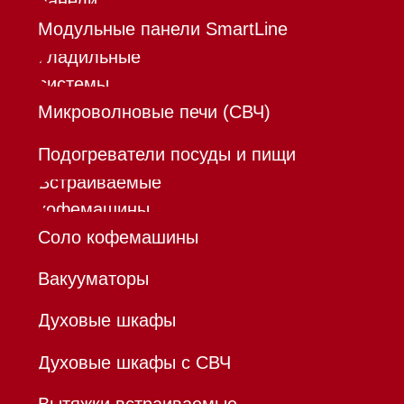
Инвестиции
Дизайнерам и архитекторам
Контакты
Mieles - поставщик
бытовой техники Miele
ИП Осанов Андрей Васильевич
ИНН 780532423092
ОГРНИП 320784700155889
Р/с 40802810701500116757
В ТОЧКА ПАО БАНКА "ФК
ОТКРЫТИЕ"
К/с 30101810845250000999
БИК 044525999