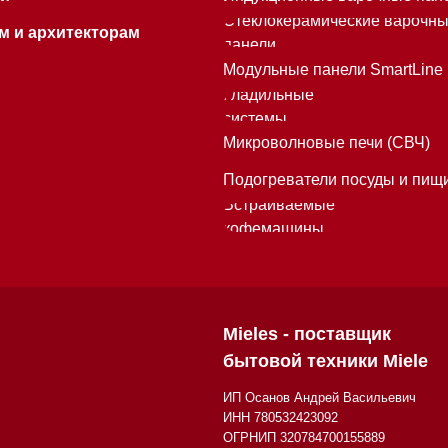
Mieles - поставщик
бытовой техники Miele
ИП Осанов Андрей Васильевич
ИНН 780532423092
ОГРНИП 320784700155889
Р/с 40802810701500116757
В ТОЧКА ПАО БАНКА "ФК ОТКРЫТИЕ"
К/с 30101810845250000999
БИК 044525999