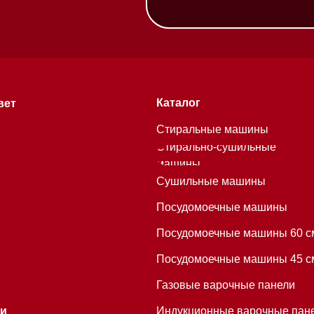
машины
Сушильные машины
Посудомоечные машины
Посудомоечные машины 60 см
Посудомоечные машины 45 см
Газовые варочные панели
Индукционные варочные панели
Стеклокерамические варочные
хитекторам
панели
Модульные панели SmartLine
Гладильные
системы
Микроволновые печи (СВЧ)
Подогреватели посуды и пищи
Встраиваемые
кофемашины