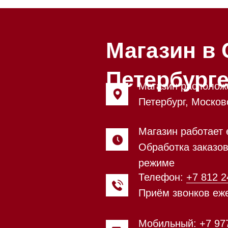
Петербурге
Магазин расположен по адрес
Петербург, Московский проспе
Магазин работает ежедневно с
Обработка заказов через сайт
режиме
Телефон:
+7 812 245-33-65
Приём звонков ежедневно с 0
Мобильный:
+7 977 455-57-85
Напишите нам в
WhatsApp
Напишите нам в Telegram
Напишите нам в Max
Почта:
Hello@mieles.ru