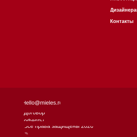
Hello@mieles.ru
Договор
оферты
Все права защищены 2026
®
Политика
конфиденциальности
Разработка сайта - Ильшат
Сахапов