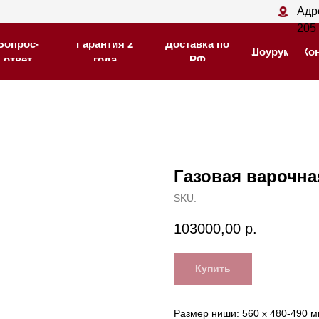
Адрес магазина: С
Адрес магазина: С
205
205
-
-
Гарантия 2
Гарантия 2
Доставка по
Доставка по
Шоурум
Шоурум
Контакты
Контакты
года
года
РФ
РФ
Газовая варочна
SKU:
103000,00
р.
Купить
Размер ниши: 560 х 480-490 