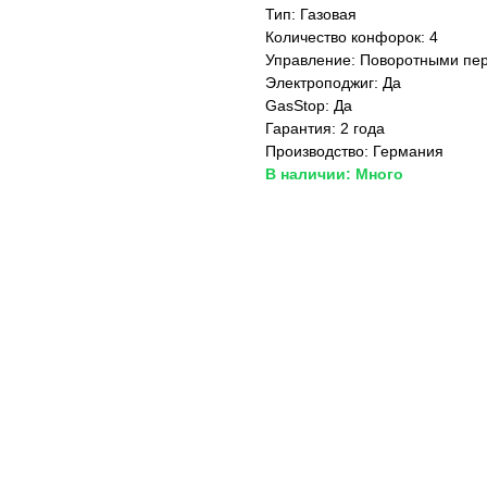
Тип: Газовая
Количество конфорок: 4
Управление: Поворотными пе
Электроподжиг: Да
Магазин работает ежедневно 
Обработка заказов через с
GasStop: Да
Гарантия: 2 года
режиме
Производство: Германия
В наличии: Много
зин расположен по адресу:
т-Петербург, Московский
Мобильный:
+7 977 455-57-8
ект, 205
Магазин в Санкт