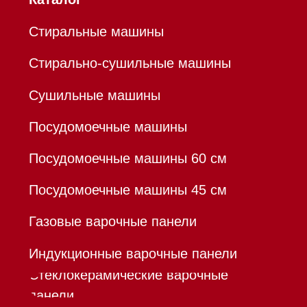
Профессиональная
техника
Химия
Аксессуары
Уценка
Вопрос-ответ
Гарантия
Кредит
Доставка
Франшиза
Команда
Шоурум
Trade-In