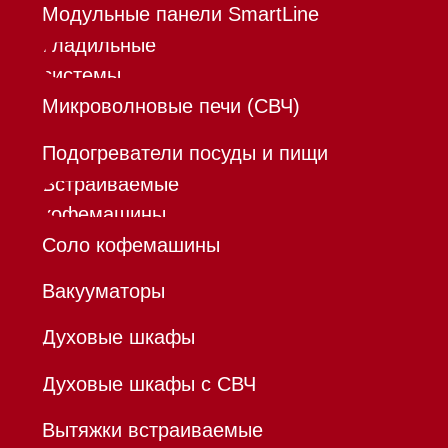
Инвестиции
Дизайнерам и архитекторам
Контакты
Mieles - поставщик
бытовой техники Miele
ИП Осанов Андрей Васильевич
ИНН 780532423092
ОГРНИП 320784700155889
Р/с 40802810701500116757
В ТОЧКА ПАО БАНКА "ФК
ОТКРЫТИЕ"
К/с 30101810845250000999
БИК 044525999
Hello@mieles.ru