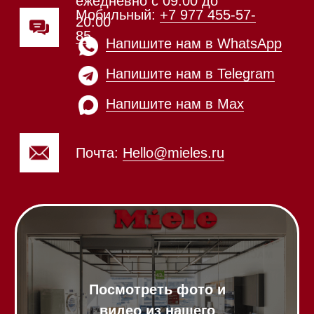
Техника Miele в наличии
Каталог
Стиральные машины
Стирально-сушильные машины
Сушильные машины
Посудомоечные машины
Посудомоечные машины 60 см
Посудомоечные машины 45 см
Газовые варочные панели
Индукционные варочные панели
Стеклокерамические варочные
панели