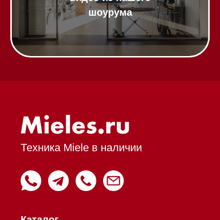
Модульные панели SmartLine
Гладильные
системы
Микроволновые печи (СВЧ)
Подогреватели посуды и пищи
Встраиваемые
кофемашины
Соло кофемашины
Вакууматоры
Духовые шкафы
Духовые шкафы с СВЧ
Вытяжки встраиваемые
Вытяжки настенные
Пароварки
Пылесосы
Холодильники и морозильники