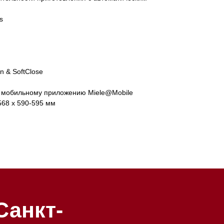
s
5
n & SoftClose
к мобильному приложению Miele@Mobile
568 х 590-595 мм
-
у: Санкт-
кт, 205
 09:00 до 20:00