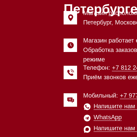
Обработка заказов через сайт
режиме
Телефон:
+7 812 245-33-65
Приём звонков ежедневно с 0
Мобильный:
+7 977 455-57-85
Напишите нам в
WhatsApp
Напишите нам в Telegram
Напишите нам в Max
Почта:
Hello@mieles.ru
Посмотреть фото и