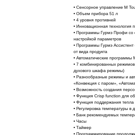
• Сенсорное управление M To
• Объем прибора 51 л
• 4 уровня противней
• Инновационная технология 
• Программы Гурмэ Профи со
настройкой параметров
• Программы Гурмэ Ассистент
от вида продукта
• Автоматические программы 
• 7 комбинированных режимов
духового шкафа режимы)
• Разнообразные режимы и ав
«Конвекция с паром», «Автом
• Возможность создания перс
• Функция Crisp function для 
• Функция поддержания тепла
• Регулировка температуры в 
Магазин работает ежедневно 
• Банк рекомендуемых темпер
Обработка заказов через с
• Часы
режиме
• Таймер
• Программирование продолжи