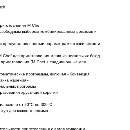
uch
приготовления M Chef
 свободным выбором комбинированных режимов и
 с предустановленными параметрами в зависимости
M Chef для приготовления меню из нескольких блюд
 приготовления (M Chef + традиционные для
томатические программы, включая «Конвекция +»,
атика жарения»
ональных программ
образования хрустящей корочки
диапазоне от 30°С до 300°С
с 09:00 до 20:00
атур для каждого режима
айт происходит в круглосуточном
тельности приготовления с автоматическим