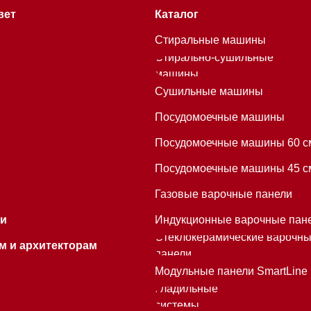
Газовые варочные панели
Индукционные варочные панели
Стеклокерамические варочные
хитекторам
панели
Модульные панели SmartLine
Гладильные
системы
Микроволновые печи (СВЧ)
Подогреватели посуды и пищи
Встраиваемые
кофемашины
Mieles - поставщик
бытовой техники Miele
ИП Осанов Андрей Васильевич
ИНН 780532423092
ОГРНИП 320784700155889