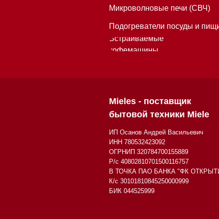
Р/с 40802810701500116757
В ТОЧКА ПАО БАНКА "ФК ОТКРЫТИЕ"
К/с 30101810845250000999
БИК 044525999