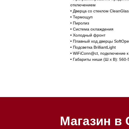
отключением
• Дверца со стеклом CleanGlas
зин расположен по адресу:
• Термощуп
т-Петербург, Московский
• Пиролиз
Мобильный:
+7 977 455-57-8
ект, 205
• Система охлаждения
• Холодный фронт
• Плавный ход дверцы SoftOpe
• Подсветка BrilliantLight
• WiFiConn@ct, подключение 
• Габариты ниши (Ш х В): 560-
Магазин в Санкт
Петербурге
Магазин расположен по адрес
Петербург, Московский проспе
Магазин работает ежедневно с