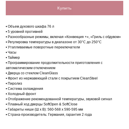
Купить
• Объем духового шкафа 76 л
• 5 уровней противней
• Разнообразные режимы, включая «Конвекция +», «Гриль с обдувом»
• Регулировка температуры в диапазоне от 30°С до 250°С
• Утапливаемые поворотные переключатели
• Часы
• Таймер
• Программирование продолжительности приготовления с
автоматическим отключением
• Дверца со стеклом CleanGlass
• Фронт из нержавеющей стали с покрытием CleanSteel
• Пиролиз
Магазин в Санкт-Петербурге
• Система охлаждения
• Холодный фронт
Магазин расположен по
• Отображение рекомендованной температуры, звуковой сигнал
адресу: Санкт-Петербург,
• Плавный ход дверцы SoftOpen & SoftClose
• Габариты ниши (Ш х В): 560-568 х 590-595 мм
Московский проспект, 205
• Страна-производитель: Германия, гарантия 2 года
Магазин работает