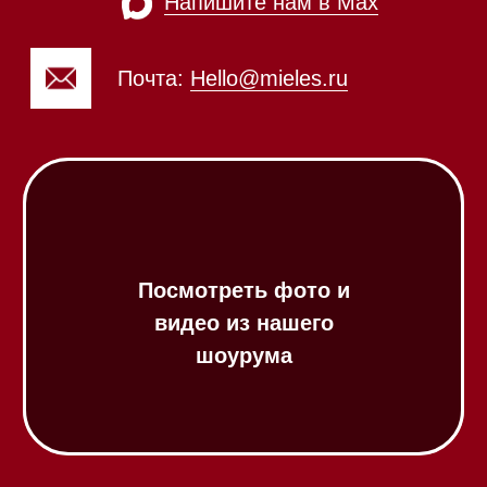
Посудомоечные машины
Посудомоечные машины 60 см
Посудомоечные машины 45 см
Газовые варочные панели
Индукционные варочные панели
Стеклокерамические варочные
панели
Модульные панели SmartLine
Гладильные
системы
Микроволновые печи (СВЧ)
Подогреватели посуды и пищи
Встраиваемые
кофемашины
Соло кофемашины
Вакууматоры