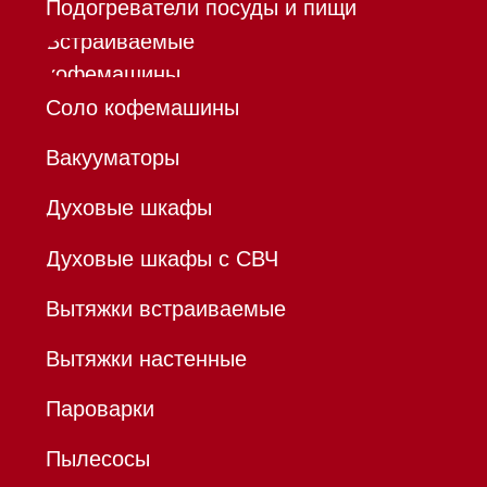
бытовой техники Miele
ИП Осанов Андрей Васильевич
ИНН 780532423092
ОГРНИП 320784700155889
Р/с 40802810701500116757
В ТОЧКА ПАО БАНКА "ФК
ОТКРЫТИЕ"
К/с 30101810845250000999
БИК 044525999
Hello@mieles.ru
Договор
оферты
Политика конфиденциальности
Все права защищены 2026
®
Разработка сайта - Ильшат
Сахапов
*Instagram принадлежит компании Meta,
признанной экстремистской организацией и