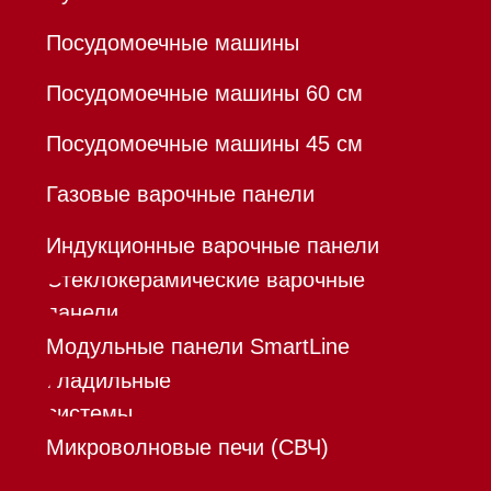
Кредит
Доставка
Франшиза
Команда
Шоурум
Trade-In
Инвестиции
Дизайнерам и архитекторам
Контакты
Mieles - поставщик