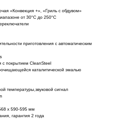
ючая «Конвекция +», «Гриль с обдувом»
диапазоне от 30°С до 250°С
переключатели
с 09:00 до 20:00
айт происходит в круглосуточном
тельности приготовления с автоматическим
s
 с покрытием CleanSteel
моочищающейся каталитической эмалью
5
ой температуры,звуковой сигнал
n
568 х 590-595 мм
ания, гарантия 2 года