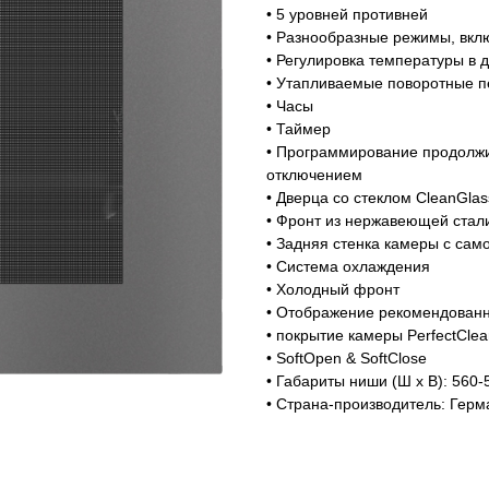
• 5 уровней противней
• Разнообразные режимы, вкл
• Регулировка температуры в 
• Утапливаемые поворотные 
• Часы
• Таймер
Магазин работает ежедневно 
Обработка заказов через с
• Программирование продолжи
режиме
отключением
• Дверца со стеклом CleanGlas
• Фронт из нержавеющей стали
• Задняя стенка камеры с са
зин расположен по адресу:
• Система охлаждения
т-Петербург, Московский
• Холодный фронт
Мобильный:
+7 977 455-57-8
• Отображение рекомендованн
ект, 205
• покрытие камеры PerfectClea
• SoftOpen & SoftClose
• Габариты ниши (Ш х В): 560-
• Страна-производитель: Герм