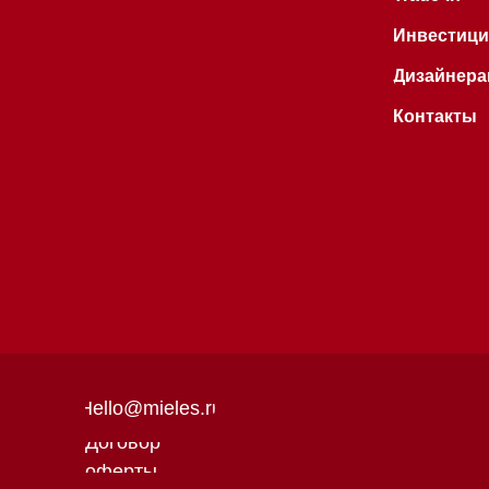
Hello@mieles.ru
Договор
оферты
Все права защищены 2026
®
Политика
конфиденциальности
Разработка сайта - Ильшат
Сахапов