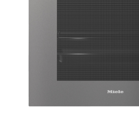
Мага
Санк
просп