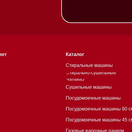
Стиральные машины
Стирально-сушильные
машины
Сушильные машины
Посудомоечные машины
Посудомоечные машины 60 см
Посудомоечные машины 45 см
Газовые варочные панели
Индукционные варочные панели
Стеклокерамические варочные
хитекторам
панели
Модульные панели SmartLine
Гладильные
системы
Микроволновые печи (СВЧ)
Подогреватели посуды и пищи
Встраиваемые
кофемашины