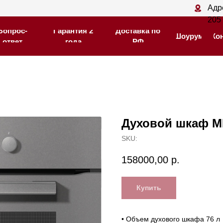
Адрес магазина: С
Адрес магазина: С
205
205
-
-
Гарантия 2
Гарантия 2
Доставка по
Доставка по
Шоурум
Шоурум
Контакты
Контакты
года
года
РФ
РФ
Духовой шкаф M
SKU:
158000,00
р.
Купить
• Объем духового шкафа 76 л