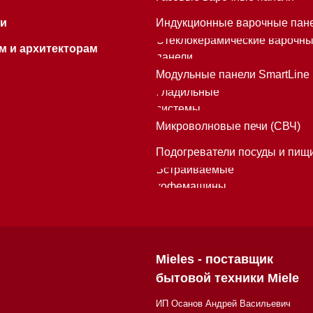
Mieles - поставщик
бытовой техники Miele
ИП Осанов Андрей Васильевич
ИНН 780532423092
ОГРНИП 320784700155889
Р/с 40802810701500116757
В ТОЧКА ПАО БАНКА "ФК ОТКРЫТИЕ"
К/с 30101810845250000999
БИК 044525999