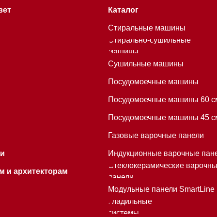
Газовые варочные панели
Индукционные варочные панели
Стеклокерамические варочные
хитекторам
панели
Модульные панели SmartLine
Гладильные
системы
Микроволновые печи (СВЧ)
Подогреватели посуды и пищи
Встраиваемые
кофемашины
Mieles - поставщик
бытовой техники Miele
ИП Осанов Андрей Васильевич
ИНН 780532423092
ОГРНИП 320784700155889