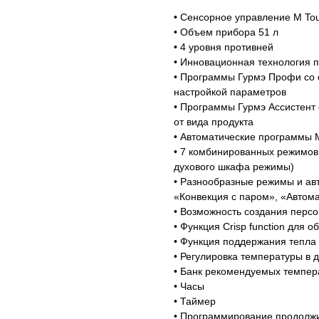
• Сенсорное управление M To
• Объем прибора 51 л
• 4 уровня противней
• Инновационная технология 
• Программы Гурмэ Профи со
настройкой параметров
• Программы Гурмэ Ассистент
от вида продукта
• Автоматические программы 
• 7 комбинированных режимов
духового шкафа режимы)
• Разнообразные режимы и ав
«Конвекция с паром», «Автом
• Возможность создания перс
• Функция Crisp function для 
• Функция поддержания тепла
• Регулировка температуры в 
Магазин работает ежедневно 
• Банк рекомендуемых темпер
Обработка заказов через с
• Часы
режиме
• Таймер
• Программирование продолжи