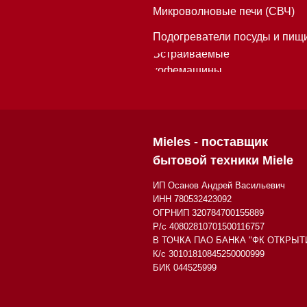
Р/с 40802810701500116757
В ТОЧКА ПАО БАНКА "ФК ОТКРЫТИЕ"
К/с 30101810845250000999
БИК 044525999