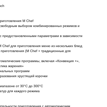
uch
приготовления M Chef
 свободным выбором комбинированных режимов и
 с предустановленными параметрами в зависимости
M Chef для приготовления меню из нескольких блюд
 приготовления (M Chef + традиционные для
томатические программы, включая «Конвекция +»,
атика жарения»
ональных программ
образования хрустящей корочки
диапазоне от 30°С до 300°С
с 09:00 до 20:00
атур для каждого режима
айт происходит в круглосуточном
тельности приготовления с автоматическим