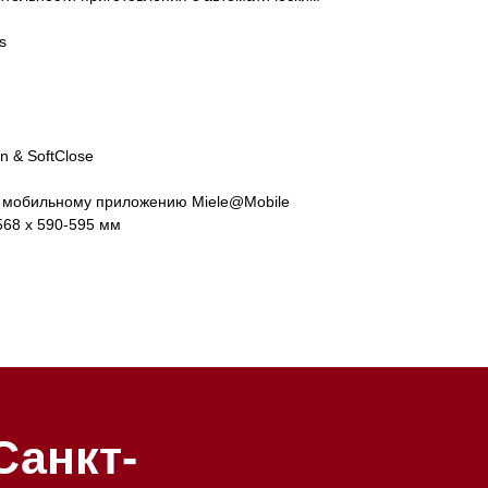
s
5
n & SoftClose
к мобильному приложению Miele@Mobile
568 х 590-595 мм
-
у: Санкт-
кт, 205
 09:00 до 20:00