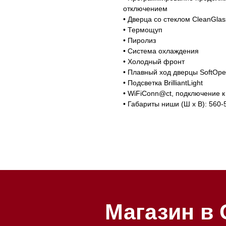
отключением
• Дверца со стеклом CleanGlas
зин расположен по адресу:
• Термощуп
т-Петербург, Московский
• Пиролиз
Мобильный:
+7 977 455-57-8
ект, 205
• Система охлаждения
• Холодный фронт
• Плавный ход дверцы SoftOpe
• Подсветка BrilliantLight
• WiFiConn@ct, подключение 
• Габариты ниши (Ш х В): 560-
Магазин в Санкт
Петербурге
Магазин расположен по адрес
Петербург, Московский проспе
Магазин работает ежедневно с