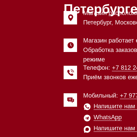
Обработка заказов через сайт
режиме
Телефон:
+7 812 245-33-65
Приём звонков ежедневно с 0
Мобильный:
+7 977 455-57-85
Напишите нам в
WhatsApp
Напишите нам в Telegram
Напишите нам в Max
Почта:
Hello@mieles.ru
Посмотреть фото и