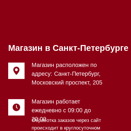
Приём звонков
ежедневно с 09:00 до
Мобильный:
+7 977 455-57-
20:00
85
Напишите нам в WhatsApp
Напишите нам в Telegram
Напишите нам в Max
Почта:
Hello@mieles.ru
Посмотреть фото и
видео из нашего
шоурума