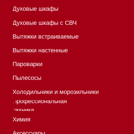
В ТОЧКА ПАО БАНКА "ФК
ОТКРЫТИЕ"
К/с 30101810845250000999
БИК 044525999
Hello@mieles.ru
Договор
оферты
Политика конфиденциальности
Все права защищены 2026
®
Разработка сайта - Ильшат
Сахапов
*Instagram принадлежит компании Meta,
признанной экстремистской организацией и
запрещенной в РФ