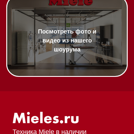
Газовые варочные панели
Индукционные варочные панели
Стеклокерамические варочные
панели
Модульные панели SmartLine
Гладильные
системы
Микроволновые печи (СВЧ)
Подогреватели посуды и пищи
Встраиваемые
кофемашины
Соло кофемашины
Вакууматоры
Духовые шкафы
Духовые шкафы с СВЧ
Вытяжки встраиваемые
Вытяжки настенные