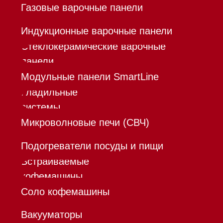
Шоурум
Trade-In
Инвестиции
Дизайнерам и архитекторам
Контакты
Mieles - поставщик
бытовой техники Miele
ИП Осанов Андрей Васильевич
ИНН 780532423092
ОГРНИП 320784700155889
Р/с 40802810701500116757