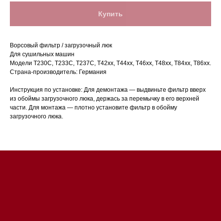
Купить
Ворсовый фильтр / загрузочный люк
Для сушильных машин
Модели T230C, T233C, T237C, T42xx, T44xx, T46xx, T48xx, T84xx, T86xx.
Страна-производитель: Германия
Магазин в Санкт-Петербурге
Инструкция по установке: Для демонтажа — выдвиньте фильтр вверх
из обоймы загрузочного люка, держась за перемычку в его верхней
части. Для монтажа — плотно установите фильтр в обойму
Магазин расположен по
загрузочного люка.
адресу: Санкт-Петербург,
Московский проспект, 205
Магазин работает
ежедневно с 09:00 до
20:00
Обработка заказов через сайт
происходит в круглосуточном
режиме
Телефон:
+7 812 245-33-
65